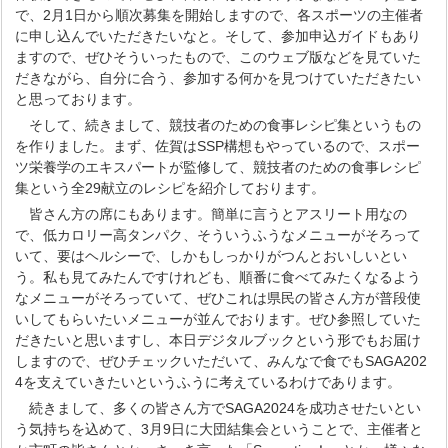
で、2月1日から順次募集を開始しますので、各スポーツの主催者
に申し込んでいただきたいなと。そして、参加申込ガイドもあり
ますので、ぜひそういったもので、このウェブ版などを見ていた
だきながら、自分に合う、参加する何かを見つけていただきたい
と思っております。
そして、続きまして、競技者のための食事レシピ集というもの
を作りました。まず、佐賀はSSP構想もやっているので、スポー
ツ栄養学のエキスパートが監修して、競技者のための食事レシピ
集という全29献立のレシピを紹介しております。
皆さん方の席にもあります。簡単に言うとアスリート用なの
で、低カロリー高タンパク、そういうふうなメニューがそろって
いて、要はヘルシーで、しかもしっかりがつんとおいしいとい
う。私も見てみたんですけれども、順番に食べてみたくなるよう
なメニューがそろっていて、ぜひこれは県民の皆さん方が普段使
いしてもらいたいメニューが並んでおります。ぜひ参照していた
だきたいと思いますし、本日デジタルブックという形でもお届け
しますので、ぜひチェックいただいて、みんなで食でもSAGA202
4を支えていきたいというふうに考えているわけであります。
続きまして、多くの皆さん方でSAGA2024を成功させたいとい
う気持ちを込めて、3月9日に大団結集会ということで、主催者と