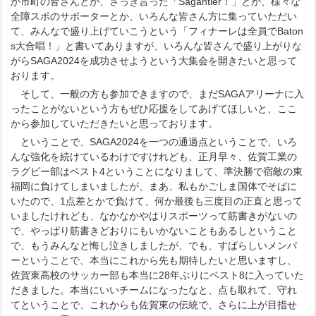
か市町の皆さんとか、さっき言った「Sagantier！」とか、様々な
全障スポのサポーターとか、いろんな皆さん方に集っていただい
て、みんなで盛り上げていこうという「フィナーレは全員でBaton
s大合唱！」と書いてありますが、いろんな皆さんで盛り上がりな
がらSAGA2024を成功させようという大集会を開きたいと思って
おります。
そして、一般の方も参加できますので、まだSAGAアリーナに入
ったことがないという方もぜひ応援をしてあげてほしいと、ここ
から参加していただきたいと思っております。
ということで、SAGA2024を一つの通過点ということで、いろ
んな強化を続けているわけですけれども、正月早々、佐賀工業の
ラグビー部はベスト4ということになりまして、準決勝で宿敵の東
福岡に負けてしまいましたが、まあ、私もかごしま国体でそばに
いたので、1点差とかで負けて、何か最後も三度目の正直と思って
いましたけれども、なかなかやはりスポーツって筋書きがないの
で、やっぱり筋書きどおりにもいかないこともあるしということ
で、もうみんなと悔し泣きしましたが、でも、すばらしいメンバ
ーということで、本当にこれから先も期待したいと思いますし、
佐賀東高校のサッカー部も本当に28年ぶりにベスト8に入っていた
だきました。本当にいいチームになったなと、点も取れて、守れ
てということで、これからも佐賀東の伝統で、さらに上が目指せ