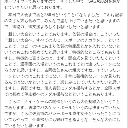
ポーツイヤーでありますので、そうした中で、SAGA2024を輝か
せていきたいと思っております。
本日で大会まであと256日ということになりました。これは記者
の皆さん方も含めて、みんなで盛り上げていきたいと思いますの
で、御協力、御支援よろしくお願いしたいと思います。
新しい大会ということであります。佐賀の場合は、こういった
「新しい大会へ。すべての人に、スポーツのチカラを。」という
ことで、コピーの中にあまり佐賀の特産品とかを入れていないと
いうのもこれは初めてだと思います、特徴的なところでもありま
すし。特徴的に言えるのは、まず、開会式を見ていただくという
ことで、選手団の入場というのもこれまでとは違ったシーンにな
ろうかと思いますし、吉岡徳仁さんの炬火ですね。そういったシ
ーンというのはこれまでにない、非常に芸術的なシーンが見られ
るんではないかということで、楽しみにしていただきたいと思い
ますし、表彰ですね。個人表彰にメダル授与するとか、全障スポ
では初めて伴走者へのメダル授与などということもあります。
さらに、ナイトゲームの開催というのも大会初導入ということ
であります。唐津でバスケットボールというのは決まっていたん
ですが、さらに佐賀市のバレーボール成年女子といったことにつ
いてもやって、仕事帰りにも観戦できるような、そんな大会にし
ていきたいと思います。