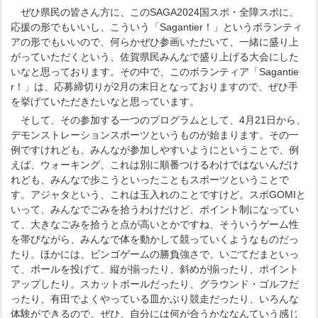
ぜひ県民の皆さん方に、このSAGA2024国スポ・全障スポに、
応援の形でもいいし、こういう「Sagantier！」というボランティ
アの形でもいいので、何らかぜひ参画いただいて、一緒に盛り上
がっていただくという、佐賀県民みんなで盛り上げる大会にした
いなと思っております。その中で、このボランティア「Sagantie
r！」は、応募締切りが2月の末日となっておりますので、ぜひ手
を挙げていただきたいなと思っています。
そして、その参加する一つのプログラムとして、4月21日から、
デモンストレーションスポーツというものが始まります。その一
例ですけれども、みんなが参加しやすいようにということで、例
えば、ウォーキング、これは別に順番つけるわけではないんだけ
れども、みんなで歩こうといったこともスポーツということで
す。アジャタという、これは玉入れのことですけど。スポGOMIと
いって、みんなでごみを拾うわけだけど、ポイント制になってい
て、大きなごみを拾うと点が高いとかですね、そういうゲーム性
を帯びながら、みんなで体を動かして競っていくようなものだっ
たり。ほかには、ビンゴゲームの勝負強さで、いごてだまといっ
て、ボールを投げて、縦が揃ったり、斜めが揃ったり、ポイント
アップしたり。スカットボールだったり、グラウンド・ゴルフだ
ったり、有田でよくやっている皿かぶり競走だったり、いろんな
体験ができるので、ぜひ、自分には何が合うかななんていう感じ