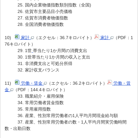
25. 国内企業物価指数類別指数（全国)
26. 佐賀市主要品目小売価格
27. 佐賀市消費者物価指数
28. 全国消費者物価指数
10)
家計
（エクセル：36.7キロバイト）
家計
（PDF：1
76キロバイト）
29. 1世
帯当たり1か月間の消費支出
30. 1世帯当たり1か月間の収入と支出
31. 非消費支出と可処分所得
32. 家計収支バランス
11)
労働・賃金
（エクセル：36.2キロバイト）
労働・賃
金
（PDF：144.4キロバイト）
33. 職業紹介・雇用保険
34. 常用労働者賃金指数
35. 常用雇用指数
36. 産業、性別常用労働者の1人平均月間現金給与額
37. 産業、性別常用労働者の数・1人平均月間実労働時間
数・出勤日数