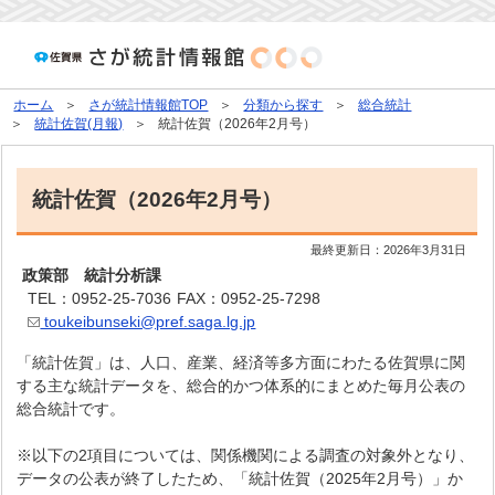
ホーム
さが統計情報館TOP
分類から探す
総合統計
統計佐賀(月報)
統計佐賀（2026年2月号）
統計佐賀（2026年2月号）
最終更新日：
2026年3月31日
政策部 統計分析課
TEL：0952-25-7036
FAX：0952-25-7298
toukeibunseki@pref.saga.lg.jp
「統計佐賀」は、人口、産業、経済等多方面にわたる佐賀県に関
する主な統計データを、総合的かつ体系的にまとめた毎月公表の
総合統計です。
※以下の2項目については、関係機関による調査の対象外となり、
データの公表が終了したため、「統計佐賀（2025年2月号）」か