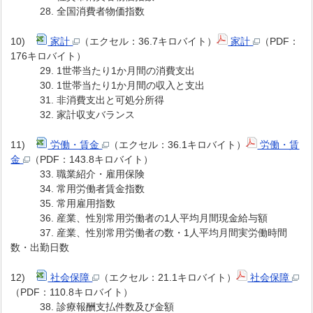
28. 全国消費者物価指数
10)
家計
（エクセル：36.7キロバイト）
家計
（PDF：
176キロバイト）
29. 1世帯当たり1か月間の消費支出
30. 1世帯当たり1か月間の収入と支出
31. 非消費支出と可処分所得
32. 家計収支バランス
11)
労働・賃金
（エクセル：36.1キロバイト）
労働・賃
金
（PDF：143.8キロバイト）
33. 職業紹介・雇用保険
34. 常用労働者賃金指数
35. 常用雇用指数
36. 産業、性別常用労働者の1人平均月間現金給与額
37. 産業、性別常用労働者の数・1人平均月間実労働時間
数・出勤日数
12)
社会保障
（エクセル：21.1キロバイト）
社会保障
（PDF：110.8キロバイト）
38. 診療報酬支払件数及び金額