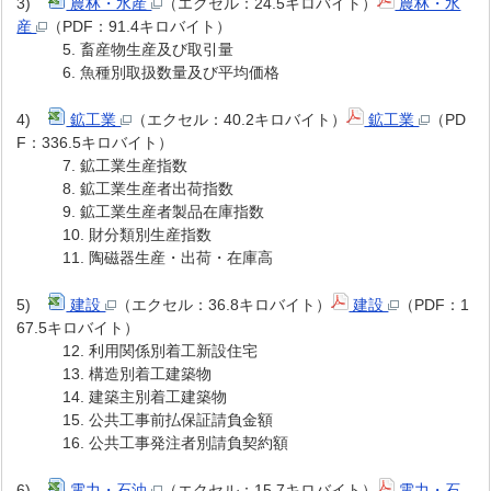
3)
農林・水産
（エクセル：24.5キロバイト）
農林・水
産
（PDF：91.4キロバイト）
5. 畜産物生産及び取引量
6. 魚種別取扱数量及び平均価格
4)
鉱工業
（エクセル：40.2キロバイト）
鉱工業
（PD
F：336.5キロバイト）
7. 鉱工業生産指数
8. 鉱工業生産者出荷指数
9. 鉱工業生産者製品在庫指数
10. 財分類別生産指数
11. 陶磁器生産・出荷・在庫高
5)
建設
（エクセル：36.8キロバイト）
建設
（PDF：1
67.5キロバイト）
12. 利用関係別着工新設住宅
13. 構造別着工建築物
14. 建築主別着工建築物
15. 公共工事前払保証請負金額
16. 公共工事発注者別請負契約額
6)
電力・石油
（エクセル：15.7キロバイト）
電力・石