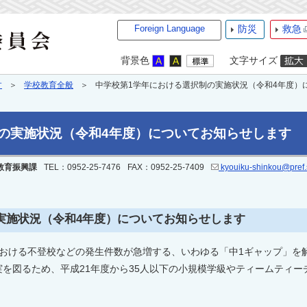
Foreign Language
防災
救急
背景色
文字サイズ
す
学校教育全般
中学校第1学年における選択制の実施状況（令和4年度）
の実施状況（令和4年度）についてお知らせします
教育振興課
TEL：0952-25-7476
FAX：0952-25-7409
kyouiku-shinkou@pref.s
実施状況（令和4年度）についてお知らせします
おける不登校などの発生件数が急増する、いわゆる「中1ギャップ」を
を図るため、平成21年度から35人以下の小規模学級やティームティ