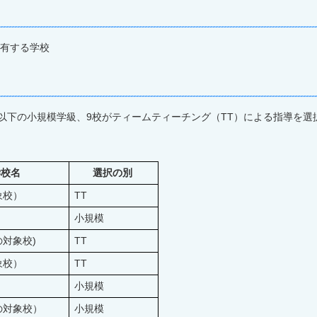
を有する学校
人以下の小規模学級、9校がティームティーチング（TT）による指導を選
学校名
選択の別
象校）
TT
小規模
対象校)
TT
象校）
TT
小規模
の対象校）
小規模