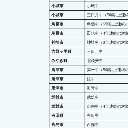
小城市
小城中
小城市
三日月中（5年以上連
鳥栖市
鳥栖中（5年以上連続の
鳥栖市
田代中（4年連続の対
神埼市
神埼中（3年連続の対
吉野ヶ里町
三田川中
みやき町
北茂安中
唐津市
第一中（5年以上連続の
唐津市
鏡中
唐津市
海青中
武雄市
武雄中
武雄市
山内中（4年連続の対
有田町
有田中
鹿島市
西部中