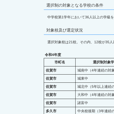
選択制の対象となる学校の条件
中学校第1学年において36人以上の学級
対象校及び選定状況
選択対象校は21校。その内、12校が35
令和4年度
市町名
選択制対象
佐賀市
城南中（4年連続の対
佐賀市
城東中
佐賀市
城北中（5年以上連続の
佐賀市
大和中（4年連続の対
佐賀市
諸富中
多久市
中央校後期（3年連続