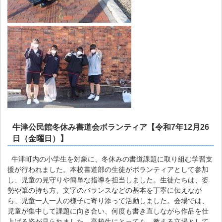
牛津公民館冬休み書道会ボランティア【令和7年12月26
日（金曜日）】
牛津町内の小学生を対象に、冬休みの書道課題に取り組む学習支
援が行われました。本校書道部の生徒がボランティアとして参加
し、児童の見守りや簡単な指導を担当しました。生徒たちは、姿
勢や筆の持ち方、文字のバランスなどの基本を丁寧に伝えなが
ら、児童一人一人の様子に寄り添って活動しました。会場では、
児童が集中して課題に向き合い、何度も書き直しながら作品を仕
上げる姿が見られました。高校生にとっても、教える立場として