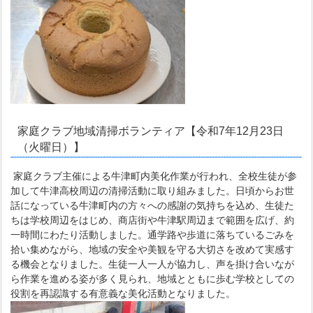
家庭クラブ地域清掃ボランティア【令和7年12月23日
（火曜日）】
家庭クラブ主催による牛津町内美化作業が行われ、全校生徒が参
加して牛津高校周辺の清掃活動に取り組みました。日頃からお世
話になっている牛津町内の方々への感謝の気持ちを込め、生徒た
ちは学校周辺をはじめ、商店街や牛津駅周辺まで範囲を広げ、約
一時間にわたり活動しました。通学路や歩道に落ちているごみを
拾い集めながら、地域の安全や美観を守る大切さを改めて実感す
る機会となりました。生徒一人一人が協力し、声を掛け合いなが
ら作業を進める姿が多く見られ、地域とともに歩む学校としての
役割を再認識する有意義な美化活動となりました。