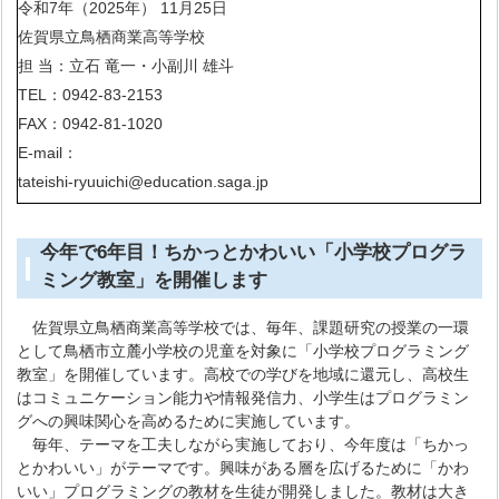
令和7年（2025年） 11月25日
佐賀県立鳥栖商業高等学校
担 当：立石 竜一・小副川 雄斗
TEL：0942-83-2153
FAX：0942-81-1020
E-mail：
tateishi-ryuuichi@education.saga.jp
今年で6年目！ちかっとかわいい「小学校プログラ
ミング教室」を開催します
佐賀県立鳥栖商業高等学校では、毎年、課題研究の授業の一環
として鳥栖市立麓小学校の児童を対象に「小学校プログラミング
教室」を開催しています。高校での学びを地域に還元し、高校生
はコミュニケーション能力や情報発信力、小学生はプログラミン
グへの興味関心を高めるために実施しています。
毎年、テーマを工夫しながら実施しており、今年度は「ちかっ
とかわいい」がテーマです。興味がある層を広げるために「かわ
いい」プログラミングの教材を生徒が開発しました。教材は大き