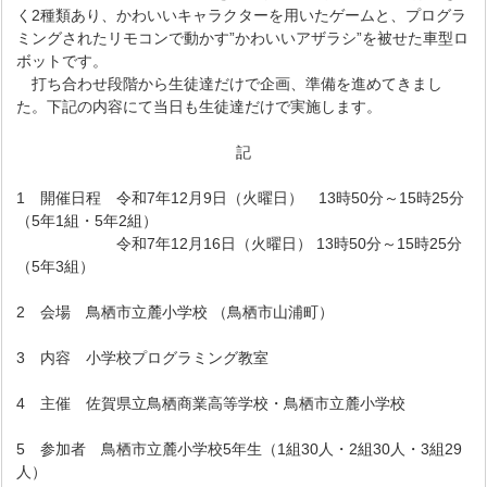
く2種類あり、かわいいキャラクターを用いたゲームと、プログラ
ミングされたリモコンで動かす”かわいいアザラシ”を被せた車型ロ
ボットです。
打ち合わせ段階から生徒達だけで企画、準備を進めてきまし
た。下記の内容にて当日も生徒達だけで実施します。
記
1 開催日程 令和7年12月9日（火曜日） 13時50分～15時25分
（5年1組・5年2組）
令和7年12月16日（火曜日） 13時50分～15時25分
（5年3組）
2 会場 鳥栖市立麓小学校 （鳥栖市山浦町）
3 内容 小学校プログラミング教室
4 主催 佐賀県立鳥栖商業高等学校・鳥栖市立麓小学校
5 参加者 鳥栖市立麓小学校5年生（1組30人・2組30人・3組29
人）