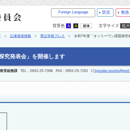
Foreign Language
防災
救急
背景色
文字サイズ
す
記者発表情報
県立学校プレス
令和7年度「オンリーワン課題探究
探究発表会」を開催します
教育総務課
TEL：0952-25-7398
FAX：0952-25-7281
kyouiku-soumu@pref.s