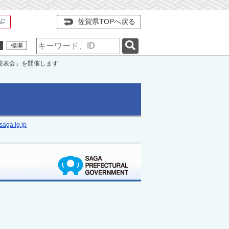
佐賀県TOPへ戻る
検
索
キ
発表会」を開催します
ー
ワ
ー
ド
aga.lg.jp