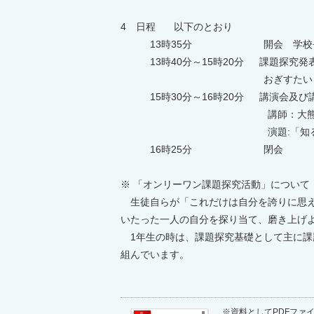
4 日程 以下のとおり
13時35分 開会 学校長
13時40分～15時20分 課題探究発
おぎすたいる活動報告
15時30分～16時20分 講演会及び
講師：大熊 奨 氏（認定 NP
演題:「知るだけで終わらな
16時25分 閉会
※ 「オンリーワン課題探究活動」について
生徒自らが「これだけは自分を誇りに思え
いたった一人の自分を探り当て、磨き上げ
1年生の時は、課題探究基礎として主に課
組んでいます。
※資料としてPDFファイル