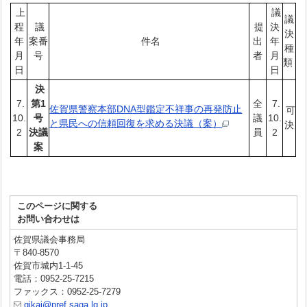
上
議
議
程
議
提
決
決
年
案番
件名
出
年
種
月
号
者
月
類
日
日
決
7.
第1
全
7.
佐賀県警察本部DNA型鑑定不祥事の再発防止
可
10.
号
議
10.
と県民への信頼回復を求める決議（案）
決
2
決議
員
2
案
このページに関する
お問い合わせは
佐賀県議会事務局
〒840-8570
佐賀市城内1-1-45
電話：0952-25-7215
ファックス：0952-25-7279
gikai@pref.saga.lg.jp