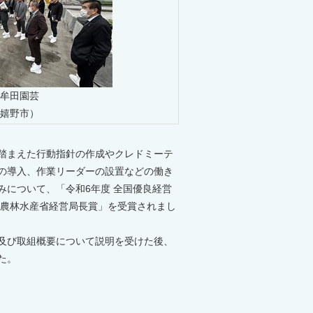
牟田園芸
嬉野市）
踏まえた行動指針の作成やクレドミーテ
の導入、作業リーダーの設置などの働き
みについて、「令和6年度 全国優良経営
「農林水産省経営局長賞」を受賞されまし
及び取組概要について説明を受けた後、
た。