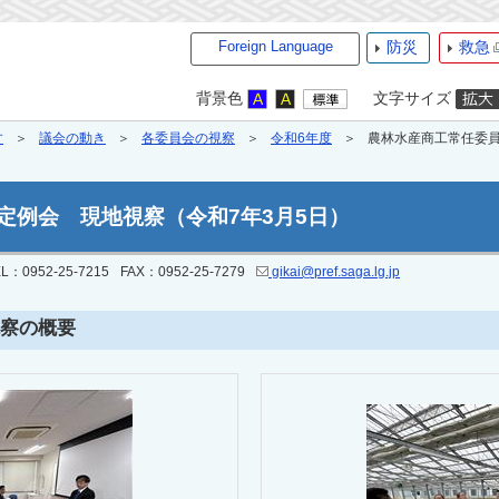
Foreign Language
防災
救急
背景色
文字サイズ
す
議会の動き
各委員会の視察
令和6年度
農林水産商工常任委員
定例会 現地視察（令和7年3月5日）
L：0952-25-7215
FAX：0952-25-7279
gikai@pref.saga.lg.jp
察の概要