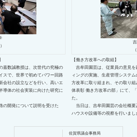
学
吉
）
（
】
【働き方改革への取組】
の嘉数誠教授は、次世代の究極の
吉牟田園芸は、従業員の意見を
イスで、世界で初めてパワー回路
ィングの実施、生産管理システム
新会社の設立などを行い、高いエ
方改革に取り組まれ、その取り組
半導体の社会実装に向けた研究に
体表彰 働き方改革の部」にて、
た。
路の開発について説明を受けた
当日は、吉牟田園芸の会社概要
ハウスや設備等の視察を行いまし
佐賀県議会事務局