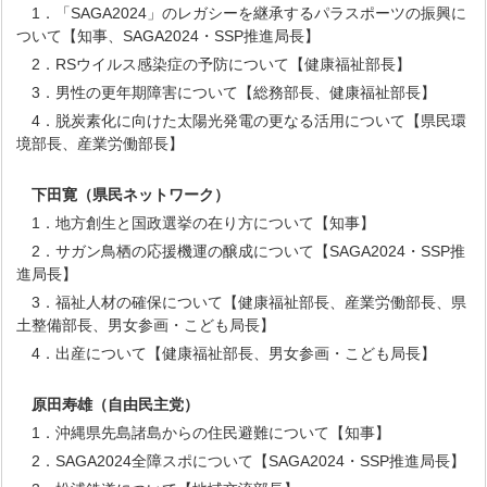
1．「SAGA2024」のレガシーを継承するパラスポーツの振興に
ついて【知事、SAGA2024・SSP推進局長】
2．RSウイルス感染症の予防について【健康福祉部長】
3．男性の更年期障害について【総務部長、健康福祉部長】
4．脱炭素化に向けた太陽光発電の更なる活用について【県民環
境部長、産業労働部長】
下田寛
（県民ネットワーク）
1．地方創生と国政選挙の在り方について【知事】
2．サガン鳥栖の応援機運の醸成について【SAGA2024・SSP推
進局長】
3．福祉人材の確保について【健康福祉部長、産業労働部長、県
土整備部長、男女参画・こども局長】
4．出産について【健康福祉部長、男女参画・こども局長】
原田寿雄
（自由民主党）
1．沖縄県先島諸島からの住民避難について【知事】
2．SAGA2024全障スポについて【SAGA2024・SSP推進局長】