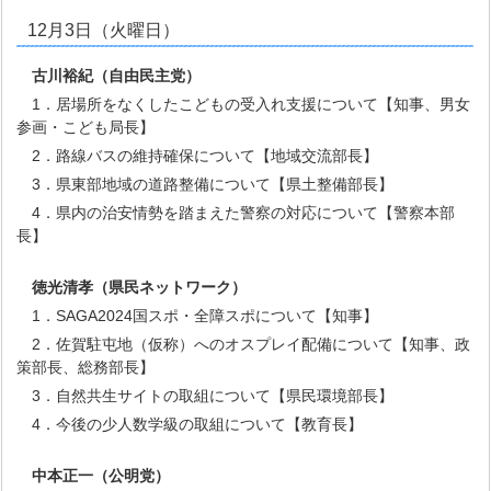
12月3日（火曜日）
古川裕紀
（自由民主党）
1．居場所をなくしたこどもの受入れ支援について【知事、男女
参画・こども局長】
2．路線バスの維持確保について【地域交流部長】
3．県東部地域の道路整備について【県土整備部長】
4．県内の治安情勢を踏まえた警察の対応について【警察本部
長】
徳光清孝
（県民ネットワーク）
1．SAGA2024国スポ・全障スポについて【知事】
2．佐賀駐屯地（仮称）へのオスプレイ配備について【知事、政
策部長、総務部長】
3．自然共生サイトの取組について【県民環境部長】
4．今後の少人数学級の取組について【教育長】
中本正一
（公明党）