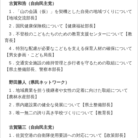
古賀和浩
（自由民主党）
1．「山の会議（仮）」を契機とした自発の地域づくりについて
【地域交流部長】
2．国民健康保険税について【健康福祉部長】
3．不登校のこどもたちのための教育支援センターについて【教
育長】
4．特別な配慮が必要なこどもを支える保育人材の確保について
【男女参画・こども局長】
5．交通安全施設の維持管理と歩行者を守るための取組について
【県土整備部長、警察本部長】
野田勝人
（県民ネットワーク）
1．地域農業を担う後継者や女性の定着に向けた取組について
【農林水産部長】
2．県内建設業の健全な発展について【県土整備部長】
3．唯一無二の誇り高き学校づくりについて【教育長】
古賀陽三
（自由民主党）
1．佐賀空港の自衛隊使用要請への対応について【政策部長】