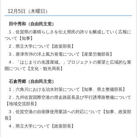
12月5日（木曜日）
田中秀和
（自由民主党）
1．佐賀県の素晴らしさを伝え県民の誇りを醸成していく広報に
ついて【知事】
2．県立大学について【政策部長】
3．唐津市沖の洋上風力発電について【産業労働部長】
4．「はじまりの名護屋城。」プロジェクトの展望と広域的な展
開について【文化・観光局長】
石倉秀郷
（自由民主党）
1．六角川における治水対策について【知事、県土整備部長】
2．九州佐賀国際空港の滑走路延長及び平行誘導路整備について
【地域交流部長】
3．佐賀空港の自衛隊使用要請への対応について【知事、政策部
長】
4．県立大学について【政策部長】