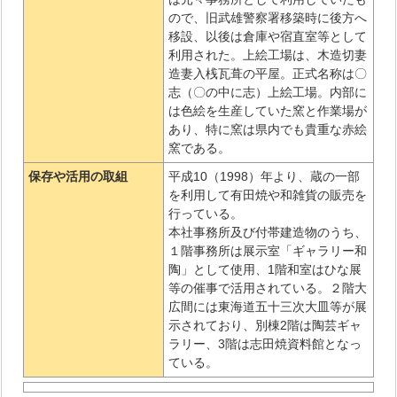
ので、旧武雄警察署移築時に後方へ
移設、以後は倉庫や宿直室等として
利用された。上絵工場は、木造切妻
造妻入桟瓦葺の平屋。正式名称は〇
志（〇の中に志）上絵工場。内部に
は色絵を生産していた窯と作業場が
あり、特に窯は県内でも貴重な赤絵
窯である。
保存や活用の取組
平成10（1998）年より、蔵の一部
を利用して有田焼や和雑貨の販売を
行っている。
本社事務所及び付帯建造物のうち、
１階事務所は展示室「ギャラリー和
陶」として使用、1階和室はひな展
等の催事で活用されている。２階大
広間には東海道五十三次大皿等が展
示されており、別棟2階は陶芸ギャ
ラリー、3階は志田焼資料館となっ
ている。