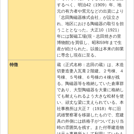
するべく、明治42（1909）年、地
元の有力者や窯元などの出資により
「志田陶磁器株式会社」が設立さ
れ、地区における陶磁器の取引を担
うこととなった。大正10（1921）
年には製磁工場(現・志田焼きの里
博物館)を買収し、昭和59年まで生
産が続けられた。以後は本来の卸業
に専念し現在に至る。
特徴
蔵（正式名称：志田の蔵）は、木造
切妻造妻入瓦葺２階建。２号棟、４
号棟、５号棟、６号棟の４棟が残
る。陶磁器等を格納していた倉庫群
であり、大型陶磁器を大量に格納し
ても耐えられるよう大きな松材を使
い、頑丈な梁に支えられている。本
社事務所は大正７（1918）年に旧
武雄警察署を移築したもので、窓建
具の外側には鉄格子がついており当
時の雰囲気を残す。また付帯建造物
は元々事務所として利用していたも