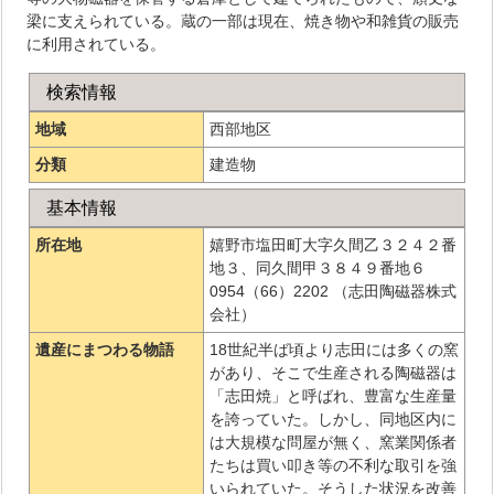
梁に支えられている。蔵の一部は現在、焼き物や和雑貨の販売
に利用されている。
検索情報
地域
西部地区
分類
建造物
基本情報
所在地
嬉野市塩田町大字久間乙３２４２番
地３、同久間甲３８４９番地６
0954（66）2202 （志田陶磁器株式
会社）
遺産にまつわる物語
18世紀半ば頃より志田には多くの窯
があり、そこで生産される陶磁器は
「志田焼」と呼ばれ、豊富な生産量
を誇っていた。しかし、同地区内に
は大規模な問屋が無く、窯業関係者
たちは買い叩き等の不利な取引を強
いられていた。そうした状況を改善