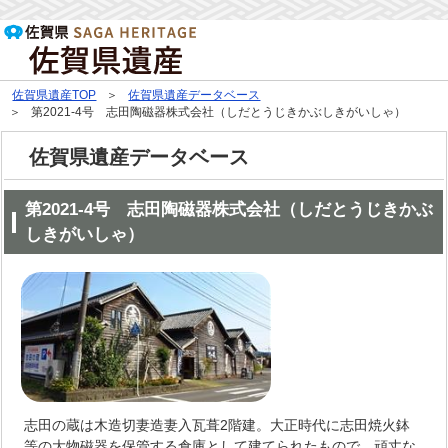
佐賀県遺産TOP
佐賀県遺産データベース
第2021‐4号 志田陶磁器株式会社（しだとうじきかぶしきがいしゃ）
佐賀県遺産データベース
第2021‐4号 志田陶磁器株式会社（しだとうじきかぶ
しきがいしゃ）
志田の蔵は木造切妻造妻入瓦葺2階建。大正時代に志田焼火鉢
等の大物磁器を保管する倉庫として建てられたもので、頑丈な