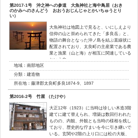
第2017-1号 沖之神への参道 大魚神社と海中鳥居（おき
のかみへのさんどう おおうおじんじゃとかいちゅうとり
い）
大魚神社は地図上で見ると、いにしえより
信仰の山と崇められてきた「多良岳」と、
物語の舞台となった沖ノ島を結ぶ直線状に
配置されており、太良町の主産業である農
業と漁業（山と海）が相互に関連している
という自…
地域：
南部地区
分類：
建造物
所在地：
藤津郡太良町多良1874-9、1897
第2016-2号 竹屋 （たけや）
大正12年（1923）に当時は珍しい木造3階
建てに建て替えられ、増築は数回行われた
ものの、内観、外観とも当時の様相を残し
ており、歴史的な佇まいを今に引き継いで
いる。玄関や2階の上り口には松の大板、