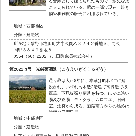
る倉庫として建てられたもので、頑丈な梁
に支えられている。蔵の一部は現在、焼き
物や和雑貨の販売に利用されている。
地域：
西部地区
分類：
建造物
所在地：
嬉野市塩田町大字久間乙３２４２番地３、同久
間甲３８４９番地６
0954（66）2202 （志田陶磁器株式会社）
第2021‐3号 光栄菊酒造（こうえいぎくしゅぞう）
通り蔵は大正9年に、本蔵は昭和2年に建
設され、いずれも木造2階建て寄棟造で桟
瓦葺、下見板張り構造を持つ。ほかに洗い
場及び釜場、モトクラ、ムロマエ、旧麹
室、煙突から成る。酒蔵南方からの眺めは
佐賀の田園風景…
地域：
中部地区
分類：
建造物
所在地：
小城市三日月町織島2602番地3