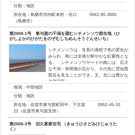
分類：
地区
所在地：
鳥栖市河内町本村・谷口 0942-85-3605
（鳥栖市）
第2009-1号 東与賀の干潟を望むシチメンソウ群生地（ひ
がしよかのひがたをのぞむしちめんそうぐんせいち）
シチメンソウは、生長の過程で色の変化が
みられ、秋には全体が鮮やかな紅紫色とな
る。 シチメンソウヤードの南には、広大
な干潟・有明海が広がり、その先に雲仙普
賢岳を見ることができ、又、北には豊かな
佐賀平野…
地域：
中部地区
分類：
地区
所在地：
佐賀市東与賀町田中、下古賀 0952-45-10
22（佐賀市東与賀支所）
第2008-3号 旧久富家住宅 （きゅうひさどみけじゅうた
く）