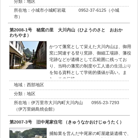
分類：
地区
所在地：
小城市小城町岩蔵 0952-37-6125（小城
市）
第2008-1号 秘窯の里 大川内山（ひようのさと おおか
わちやま）
かつて藩窯として栄えた大川内山は、御用
窯に関連する登り窯跡、御細工場跡、藩役
宅跡などが遺構として広範囲に残ってお
り、当時の藩窯の制度や工人達の生活ぶり
を知る資料として学術的価値が高い。ま
た、その伝統…
地域：
西部地区
分類：
地区
所在地：
伊万里市大川内町大川内山 0955-23-7293
（伊万里鍋島焼会館）
第2007-3号 旧中尾家住宅 （きゅうなかおけじゅうたく）
捕鯨業を営んだ中尾家の町屋建築遺構で、