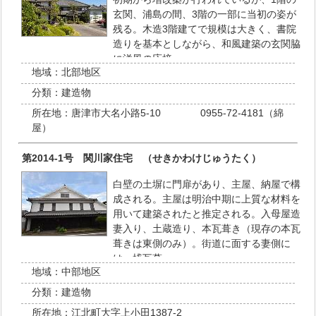
玄関、浦島の間、3階の一部に当初の姿が
残る。木造3階建てで規模は大きく、書院
造りを基本としながら、和風建築の玄関脇
に洋風の応接…
地域：
北部地区
分類：
建造物
所在地：
唐津市大名小路5-10 0955-72-4181（綿
屋）
第2014-1号 関川家住宅 （せきかわけじゅうたく）
白壁の土塀に門扉があり、主屋、納屋で構
成される。主屋は明治中期に上質な材料を
用いて建築されたと推定される。入母屋造
妻入り、土蔵造り、本瓦葺き（現存の本瓦
葺きは東側のみ）。街道に面する妻側に
は、桟瓦葺…
地域：
中部地区
分類：
建造物
所在地：
江北町大字上小田1387-2