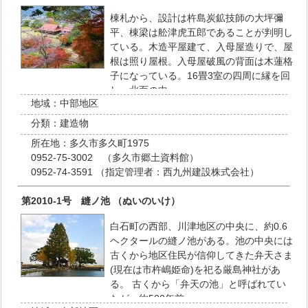
棟札から、設計は杵島炭鉱技師の大坪彌
平、棟梁は舩津虎五郎であることが判明し
ている。木造平屋建て、入母屋造りで、屋
根は照り屋根。入母屋破風の背面は木蓮格
子になっている。16畳3室の四周に縁を回
し、北面の中…
地域：
中部地区
分類：
建造物
所在地：
多久市多久町1975
0952-75-3002 （多久市郷土資料館）
0952-74-3591 （指定管理者：西九州建設株式会社）
第2010-1号 縫ノ池 （ぬいのいけ）
白石町の西部、川津地区の中央に、約0.6
ヘクタールの縫ノ池がある。池の中央には
古くから地区住民が信仰してきた弁天さま
(現在は市杵嶋姫命)を祀る厳島神社があ
る。 古くから「弁天の池」と呼ばれてい
たが、約500年前…