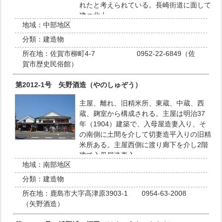
れたと考えられている。長崎街道に面して
建つ北土…
地域：
中部地区
分類：
建造物
所在地：
佐賀市柳町4-7 0952-22-6849（佐
賀市歴史民俗館）
第2012-1号 矢野酒造（やのしゅぞう）
主屋、離れ、旧精米所、東蔵、中蔵、西
蔵、麹室から構成される。主屋は明治37
年（1904）建築で、入母屋造妻入り、そ
の南側に土間を介して切妻造平入りの旧精
米所ある。主屋西側に渡り廊下を介し2階
建て入母屋造妻入…
地域：
南部地区
分類：
建造物
所在地：
鹿島市大字高津原3903-1 0954-63-2008
（矢野酒造）