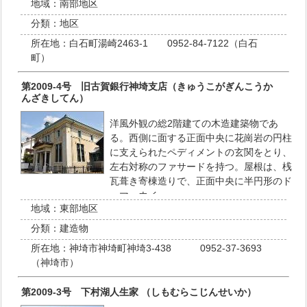
地域：
南部地区
分類：
地区
所在地：
白石町湯崎2463-1 0952-84-7122（白石
町）
第2009-4号 旧古賀銀行神埼支店（きゅうこがぎんこうか
んざきしてん）
洋風外観の総2階建ての木造建築物であ
る。西側に面する正面中央に花崗岩の円柱
に支えられたペディメントの玄関をとり、
左右対称のファサードを持つ。屋根は、桟
瓦葺き寄棟造りで、正面中央に半円形のド
ーマーウイ…
地域：
東部地区
分類：
建造物
所在地：
神埼市神埼町神埼3-438 0952-37-3693
（神埼市）
第2009-3号 下村湖人生家 （しもむらこじんせいか）