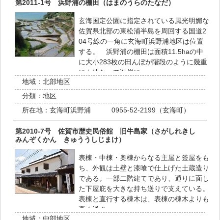
第2011-1号 浜野浦の棚田（はまのうらのたなだ）
玄海国定公園に指定されている風光明媚な
佐賀県北部の東松浦半島を周回する国道2
04号線の一角に玄海町浜野浦地区は位置
する。 浜野浦の棚田は面積11.5haの中
に大小283枚の田んぼが階段のように幾重
にも連なって海岸に…
地域：
北部地区
分類：
地区
所在地：
玄海町浜野浦 0955-52-2199（玄海町）
第2010-7号 佐賀市歴史民俗館 旧牛島家（さがしれきし
みんぞくかん きゅううしじまけ）
表棟・中棟・奥棟からなる主屋と釜屋をも
ち、外観は土壁と漆喰で仕上げた土蔵造り
である。一部二階建てであり、通りに面し
た下屋庇を大きな持ち送りで支えている。
表棟と直行する棟木は、表棟の棟木よりも
高く通さ…
地域：
中部地区