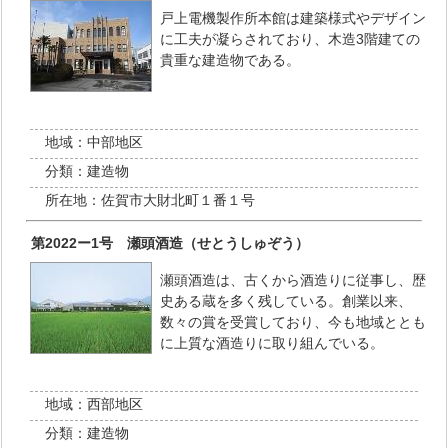
戸上電機製作所本館は建築様式やデザイン
に工夫が凝らされており、木造3階建ての
貴重な建造物である。
地域：
中部地区
分類：
建造物
所在地：
佐賀市大財北町１番１号
第2022ー1号 瀬頭酒造（せとうしゅぞう）
瀬頭酒造は、古くから酒造りに従事し、歴
史ある蔵を多く残している。創業以来、
数々の賞を受賞しており、今も地域ととも
に上質な酒造りに取り組んでいる。
地域：
西部地区
分類：
建造物