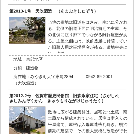
第2013-1号 天吹酒造 （あまぶきしゅぞう）
当地の敷地は旧道をはさみ、南北に分かれ
る。北側の旧道正面に明治前期の主屋、そ
の北側に渡り廊下でつながる離れ座敷があ
る。主屋北側には、以前釜屋に付随してい
た旧蔵人用炊事場煙突が残る。敷地中央に
は、水神…
地域：
東部地区
分類：
建造物
所在地：
みやき町大字東尾2894 0942-89-2001
（天吹酒造）
第2012-2号 佐賀市歴史民俗館 旧森永家住宅（さがしれ
きしみんぞくかん きゅうもりながけじゅうたく）
敷地に広がる建築群は、居宅と北土蔵、南
土蔵から構成されている。居宅は妻入りの
平屋建て、屋根は入母屋造桟瓦葺き。明治
前期の建築で、その後大規模な改造が行わ