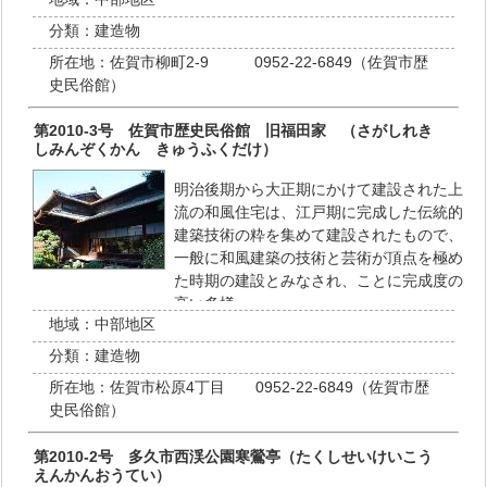
分類：
建造物
所在地：
佐賀市柳町2-9 0952-22-6849（佐賀市歴
史民俗館）
第2010-3号 佐賀市歴史民俗館 旧福田家 （さがしれき
しみんぞくかん きゅうふくだけ）
明治後期から大正期にかけて建設された上
流の和風住宅は、江戸期に完成した伝統的
建築技術の粋を集めて建設されたもので、
一般に和風建築の技術と芸術が頂点を極め
た時期の建設とみなされ、ことに完成度の
高い多様…
地域：
中部地区
分類：
建造物
所在地：
佐賀市松原4丁目 0952-22-6849（佐賀市歴
史民俗館）
第2010-2号 多久市西渓公園寒鶯亭（たくしせいけいこう
えんかんおうてい）