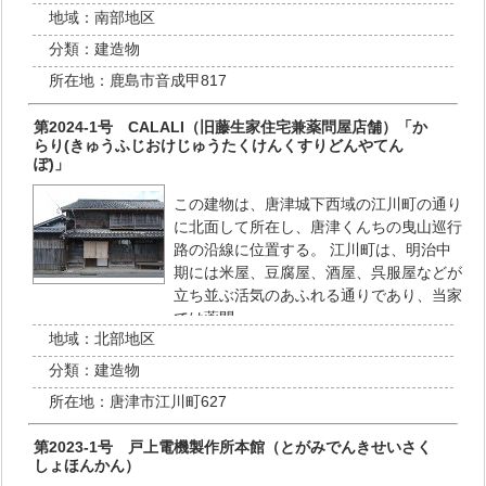
地域：
南部地区
分類：
建造物
所在地：
鹿島市音成甲817
第2024-1号 CALALI（旧藤生家住宅兼薬問屋店舗）「か
らり(きゅうふじおけじゅうたくけんくすりどんやてん
ぽ)」
この建物は、唐津城下西域の江川町の通り
に北面して所在し、唐津くんちの曳山巡行
路の沿線に位置する。 江川町は、明治中
期には米屋、豆腐屋、酒屋、呉服屋などが
立ち並ぶ活気のあふれる通りであり、当家
では薬問…
地域：
北部地区
分類：
建造物
所在地：
唐津市江川町627
第2023-1号 戸上電機製作所本館（とがみでんきせいさく
しょほんかん）