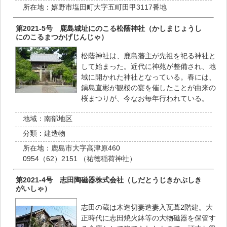
所在地：
嬉野市塩田町大字五町田甲3117番地
第2021‐5号 鹿島城址にのこる松蔭神社（かしまじょうし
にのこるまつかげじんじゃ）
松蔭神社は、鹿島藩主が先祖を祀る神社と
して始まった。近代に神苑が整備され、地
域に開かれた神社となっている。春には、
鍋島直彬が観桜の宴を催したことが由来の
桜まつりが、今なお毎年行われている。
地域：
南部地区
分類：
建造物
所在地：
鹿島市大字高津原460
0954（62）2151 （祐徳稲荷神社）
第2021‐4号 志田陶磁器株式会社（しだとうじきかぶしき
がいしゃ）
志田の蔵は木造切妻造妻入瓦葺2階建。大
正時代に志田焼火鉢等の大物磁器を保管す