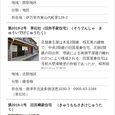
地域：
西部地区
分類：
地区
所在地：
伊万里市東山代町里128-2
第2019-2号 草伝社（旧井手家住宅）（そうでんしゃ き
ゅういでけじゅうたく）
店舗兼主屋は木造2階建、桟瓦葺の建物
で、中央2階建の旧質屋兼住宅、北側2階
建の旧台所、増築による南側平屋建の離れ
の3つにより構成される。旧質屋兼住宅は
当初大壁漆喰塗の外観であったが、昭和前
期以前に正面庇…
地域：
北部地区
分類：
建造物
所在地：
唐津市北波多徳須恵1030-3 0955-63-2184
（草伝社）
第2019-1号 旧百﨑家住宅 （きゅうももさきけじゅうた
く）