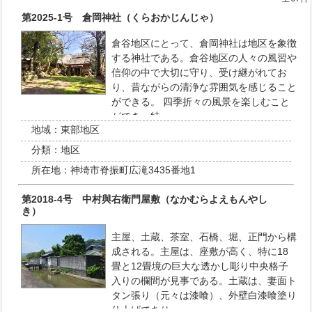
第2025-1号 倉岡神社（くらおかじんじゃ）
倉谷地区にとって、倉岡神社は地区を象徴
する神社である。倉谷地区の人々の風習や
信仰の中で大切に守り、受け継がれてお
り、昔ながらの清浄な雰囲気を感じること
ができる。 四季折々の風景を楽しむこと
ができ、特…
地域：
東部地区
分類：
地区
所在地：
神埼市脊振町広滝3435番地1
第2018-4号 中村與右衛門屋敷（なかむらよえもんやし
き）
主屋、土蔵、茶室、石橋、堀、正門から構
成される。主屋は、座敷が高く、特に18
畳と12畳境の巨大な透かし彫り中央格子
入りの欄間が見事である。土蔵は、妻面ト
タン張り（元々は漆喰）、外壁白漆喰塗り
仕上げであり…