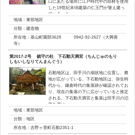
口にあたる場所に江戸時代中の部材を使用
した19世紀末頃建築の仁王門が聳え建っ
ている。こ…
地域：
東部地区
分類：
建造物
所在地：
基山町園部3628 0942-92-2627（大興善
寺）
第2017-2号 鎮守の杜 下石動天満宮（ちんじゅのもり
しもいしなりてんまんぐう）
石動地区は、田手川の扇状地に位置し、農
地が広がっている。下石動地区は、弥生時
代から、鎌倉時代の集落跡が確認されてお
り、現在の集落の下に広がっていると推定
される。下石動天満宮と集落は田手川の氾
濫を避け…
地域：
東部地区
分類：
地区
所在地：
吉野ヶ里町石動2351-1