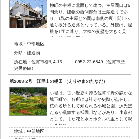
柳町の中程に北面して建つ。主屋間口は5
間余り、建物の西側部分は土蔵造りであ
り、1階の主屋との間は南側の裏十間川へ
通り抜ける通路となっている。外観は、屋
根をT字に造り、大棟の妻壁を大きく見
せ、その下の表の…
地域：
中部地区
分類：
建造物
所在地：
佐賀市柳町4-16 0952-22-6849（佐賀市歴
史民俗館）
第2008-2号 江里山の棚田 （えりやまのたなだ）
小城は、古い歴史を誇る佐賀平野の静かな
城下町で、各所には社寺や史跡が点在し、
桜の名所として知られる小城公園、源氏ぼ
たるが乱舞する祇園川などがあり、小京都
として、また花と水とホタルの里として親
しまれて…
地域：
中部地区