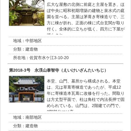
広大な屋敷の北側に前庭と主屋を置き、ほ
ぼ中央に昭和初期増築の建物と泉水式の庭
園を並べる。主屋は茅葺き寄棟造りで、三
方に棟が折れ、正面の棟に式台玄関が取り
付く。全体的に立ちが低く、四方に下屋が
巡らされ…
地域：
中部地区
分類：
建造物
所在地：
佐賀市水ケ江3-10-20
第2018-3号 永渓山泰智寺（えいけいざんたいちじ）
本堂、山門、墓所から構成される。本堂
は、元は草葺寄棟造であったが、平成12
年に寄棟造本瓦葺に改修を行った。間取り
は方丈型平面で、柱は角柱で内法長押で固
められている。山門は、2階建ての門で、
2階部分には高…
地域：
南部地区
分類：
建造物