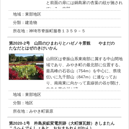
と前面の扉には鍋島家の杏葉の紋が施され
ている。内部…
地域：
東部地区
分類：
建造物
所在地：
神埼市脊振町服巻１３５９－５
第2020-2号 山田のひまわりとハゼノキ景観 やまだの
たなだとはぜのきけいかん
山田区は脊振山系東南部に属する中山間地
域であり、みやき町の最北部に位置する。
最高峰の石谷山（754m）を中心に、県境
伝いに九千部山（847m）に連なってお
り、南南東に向かって直線状の谷が開け、
中央を寒水川が流…
地域：
東部地区
分類：
地区
所在地：
みやき町簑原
第2020-1号 杵島炭鉱変電所跡（大町煉瓦館）きしまたん
こうへんでんしょあと おおまちれんがかん）