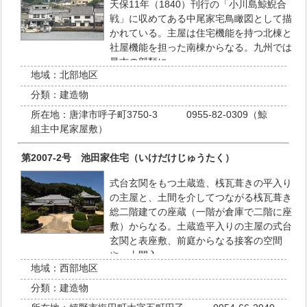
天保11年（1840）刊行の「小川島鯨鯢合
戦」に収めてある中尾家宅鳥瞰図として描
かれている。主屋は住宅機能を持つ北棟と
社屋機能を担った南棟からなる。九州では
最古の部類に…
地域：
北部地区
分類：
建造物
所在地：
唐津市呼子町3750-3 0955-82-0309（鯨
組主中尾家屋敷）
第2007-2号 池田家住宅（いけだけじゅうたく）
式台玄関をもつ土蔵造、桟瓦葺きの平入り
の主屋と、土間を介してつながる桟瓦葺き
総二階建ての座蔵（一階が倉庫で二階に座
敷）からなる。土蔵造平入りの主屋の式台
玄関と表座敷、前庭からなる接客の空間
や、土間入…
地域：
西部地区
分類：
建造物