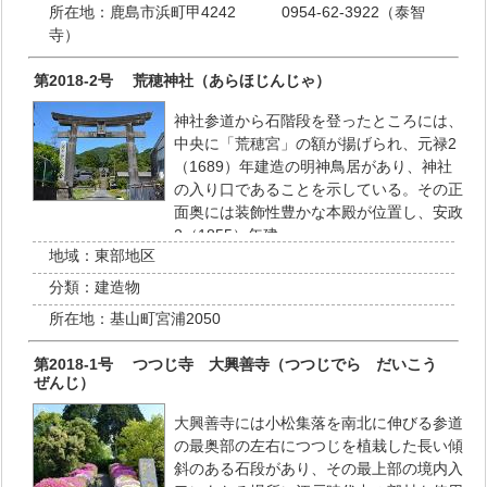
所在地：
鹿島市浜町甲4242 0954-62-3922（泰智
寺）
第2018-2号 荒穂神社（あらほじんじゃ）
神社参道から石階段を登ったところには、
中央に「荒穂宮」の額が揚げられ、元禄2
（1689）年建造の明神鳥居があり、神社
の入り口であることを示している。その正
面奥には装飾性豊かな本殿が位置し、安政
2（1855）年建…
地域：
東部地区
分類：
建造物
所在地：
基山町宮浦2050
第2018-1号 つつじ寺 大興善寺（つつじでら だいこう
ぜんじ）
大興善寺には小松集落を南北に伸びる参道
の最奥部の左右につつじを植栽した長い傾
斜のある石段があり、その最上部の境内入