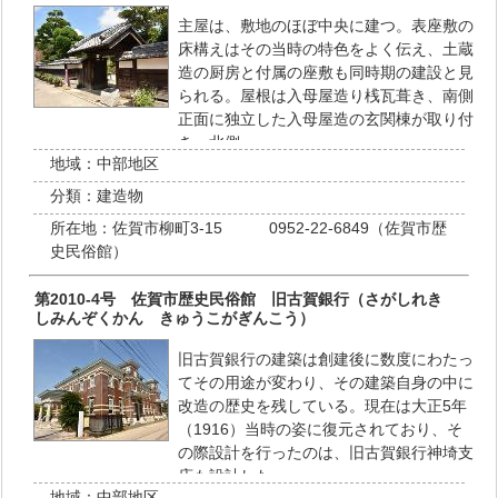
主屋は、敷地のほぼ中央に建つ。表座敷の
床構えはその当時の特色をよく伝え、土蔵
造の厨房と付属の座敷も同時期の建設と見
られる。屋根は入母屋造り桟瓦葺き、南側
正面に独立した入母屋造の玄関棟が取り付
き、北側…
地域：
中部地区
分類：
建造物
所在地：
佐賀市柳町3-15 0952-22-6849（佐賀市歴
史民俗館）
第2010-4号 佐賀市歴史民俗館 旧古賀銀行（さがしれき
しみんぞくかん きゅうこがぎんこう）
旧古賀銀行の建築は創建後に数度にわたっ
てその用途が変わり、その建築自身の中に
改造の歴史を残している。現在は大正5年
（1916）当時の姿に復元されており、そ
の際設計を行ったのは、旧古賀銀行神埼支
店も設計した…
地域：
中部地区