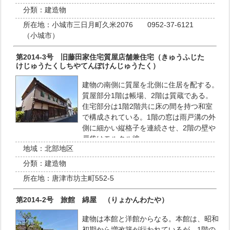
分類：
建造物
所在地：
小城市三日月町久米2076 0952-37-6121
（小城市）
第2014-3号 旧藤田家住宅質屋店舗兼住宅（きゅうふじた
けじゅうたくしちやてんぽけんじゅうたく）
建物の南側に質屋を北側に住居を配する。
質屋部分1階は帳場、2階は質蔵である。
住宅部分は1階2階共に床の間を持つ和室
で構成されている。1階の窓は雨戸溝の外
側に細かい縦格子を連続させ、2階の壁や
戸袋はモルタル塗…
地域：
北部地区
分類：
建造物
所在地：
唐津市坊主町552-5
第2014-2号 旅館 綿屋 （りょかんわたや）
建物は本館と洋館からなる。本館は、昭和
初期から増改築が行われているが、1階の