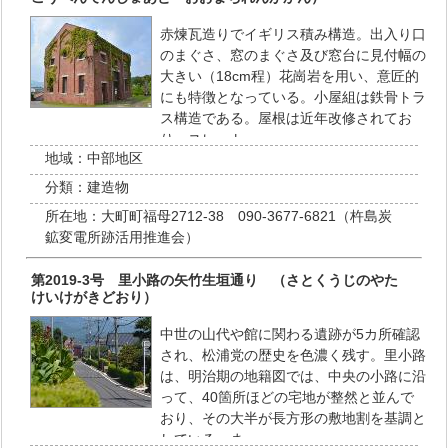
赤煉瓦造りでイギリス積み構造。出入り口
のまぐさ、窓のまぐさ及び窓台に見付幅の
大きい（18cm程）花崗岩を用い、意匠的
にも特徴となっている。小屋組は鉄骨トラ
ス構造である。屋根は近年改修されてお
り、スレート…
地域：
中部地区
分類：
建造物
所在地：
大町町福母2712-38 090-3677-6821（杵島炭
鉱変電所跡活用推進会）
第2019-3号 里小路の矢竹生垣通り （さとくうじのやた
けいけがきどおり）
中世の山代や館に関わる遺跡が5カ所確認
され、松浦党の歴史を色濃く残す。里小路
は、明治期の地籍図では、中央の小路に沿
って、40箇所ほどの宅地が整然と並んで
おり、その大半が長方形の敷地割を基調と
している。ま…