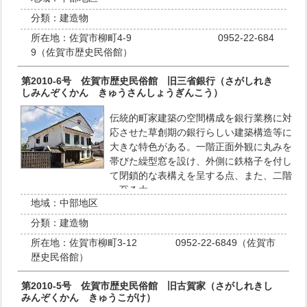
分類：
建造物
所在地：
佐賀市柳町4-9 0952-22-684
9（佐賀市歴史民俗館）
第2010-6号 佐賀市歴史民俗館 旧三省銀行（さがしれき
しみんぞくかん きゅうさんしょうぎんこう）
伝統的町家建築の空間構成を銀行業務に対
応させた草創期の銀行らしい建築構造等に
大きな特色がある。一階正面外観に丸みを
帯びた繰型窓を設け、外側に鉄格子を付し
て閉鎖的な表構えを呈する点、また、二階
へ至る大…
地域：
中部地区
分類：
建造物
所在地：
佐賀市柳町3-12 0952-22-6849（佐賀市
歴史民俗館）
第2010-5号 佐賀市歴史民俗館 旧古賀家（さがしれきし
みんぞくかん きゅうこがけ）