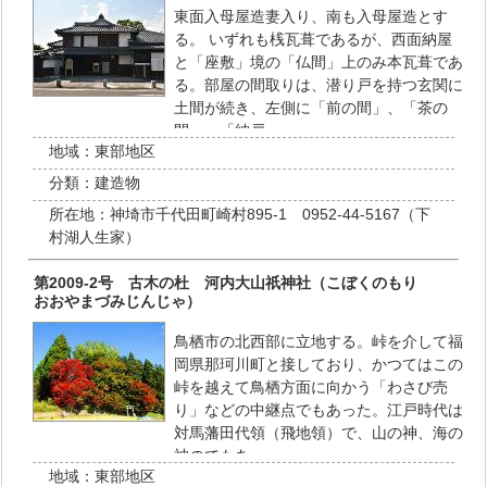
東面入母屋造妻入り、南も入母屋造とす
る。 いずれも桟瓦葺であるが、西面納屋
と「座敷」境の「仏間」上のみ本瓦葺であ
る。部屋の間取りは、潜り戸を持つ玄関に
土間が続き、左側に「前の間」、「茶の
間」、「納戸…
地域：
東部地区
分類：
建造物
所在地：
神埼市千代田町崎村895-1 0952-44-5167（下
村湖人生家）
第2009-2号 古木の杜 河内大山祇神社（こぼくのもり
おおやまづみじんじゃ）
鳥栖市の北西部に立地する。峠を介して福
岡県那珂川町と接しており、かつてはこの
峠を越えて鳥栖方面に向かう「わさび売
り」などの中継点でもあった。江戸時代は
対馬藩田代領（飛地領）で、山の神、海の
神のでもあ…
地域：
東部地区