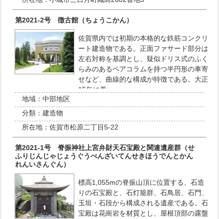
第2021-2号 徴古館（ちょうこかん）
佐賀県内では初期の本格的な鉄筋コンクリ
ート建造物である。正面ファサード部分は
左右対称を基調とし、疑似ドリス式のふく
らみのあるペアコラムを持つ半円形の車寄
せなど、曲線的な構成が特徴である。大正
15年に着…
地域：
中部地区
分類：
建造物
所在地：
佐賀市松原二丁目5-22
第2021-1号 脊振神社上宮弁財天石宝殿と関連遺産群（せ
ふりじんじゃじょうぐうべんざいてんせきほうでんとかん
れんいさんぐん）
標高1,055mの脊振山頂に位置する、石造
りの石宝殿と、石灯籠群、石鳥居、石門、
玉垣・石段から構成される遺産である。石
宝殿は花崗岩を材質とし、屋根頂部の露盤