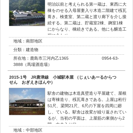
明治以前と考えられる第一蔵は、東西に大
棟をのせる入母屋妻入り木造二階建て桟瓦
葺き。検査室、第二蔵と渡り廊下を介し接
続する。第二蔵は、貯蔵室2棟、麹室1棟
にからなり、棟続きである。他にも醸造工
程に合わせ…
地域：
南部地区
分類：
建造物
所在地：
鹿島市三河内乙1365 0954-63-
3888（馬場酒造場）
2015-1号 JR唐津線 小城駅本屋 （じぇいあーるからつ
せん おぎえきほんや）
駅舎の建物は木造真壁造り平屋建て、屋根
は寄棟造り、桟瓦葺きである。上屋は桁行
51尺、梁間21尺、6尺の下屋を四周に廻
し、ている。駅舎は改変が繰り返されてい
るが、当初の平面は、上屋筋の東側から2
間、中央入り口…
地域：
中部地区