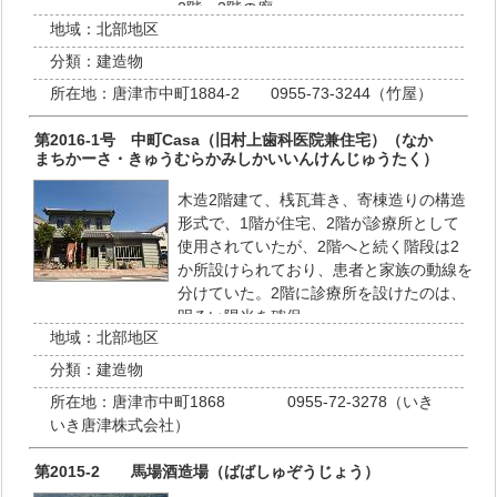
2階・3階の廊…
地域：
北部地区
分類：
建造物
所在地：
唐津市中町1884-2 0955-73-3244（竹屋）
第2016-1号 中町Casa（旧村上歯科医院兼住宅）（なか
まちかーさ・きゅうむらかみしかいいんけんじゅうたく）
木造2階建て、桟瓦葺き、寄棟造りの構造
形式で、1階が住宅、2階が診療所として
使用されていたが、2階へと続く階段は2
か所設けられており、患者と家族の動線を
分けていた。2階に診療所を設けたのは、
明るい陽光を確保…
地域：
北部地区
分類：
建造物
所在地：
唐津市中町1868 0955-72-3278（いき
いき唐津株式会社）
第2015-2 馬場酒造場（ばばしゅぞうじょう）