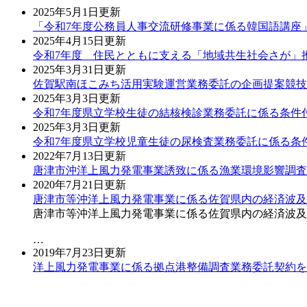
2025年5月1日更新
「令和7年度公務員人事交流研修事業に係る韓国語講座
2025年4月15日更新
令和7年度 住民とともに支える「地域共生社会さが」
2025年3月31日更新
佐賀駅南ほこみち活用実験運営業務委託の企画提案競技
2025年3月3日更新
令和7年度県立学校生徒の結核検診業務委託に係る条件
2025年3月3日更新
令和7年度県立学校児童生徒の尿検査業務委託に係る条
2022年7月13日更新
唐津市沖洋上風力発電事業誘致に係る漁業環境影響調査
2020年7月21日更新
唐津市等沖洋上風力発電事業に係る佐賀県内の経済波及
唐津市等沖洋上風力発電事業に係る佐賀県内の経済波及
…
2019年7月23日更新
洋上風力発電事業に係る拠点港整備調査業務委託契約を