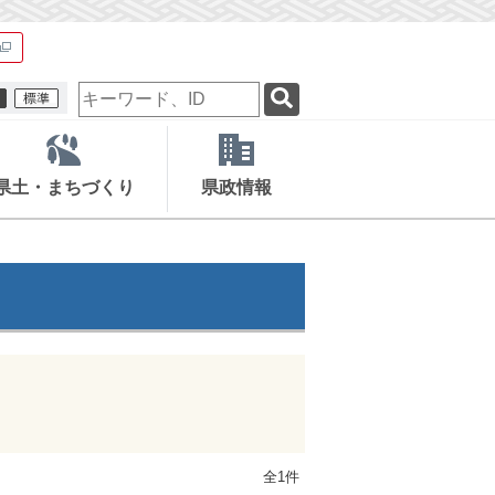
検
索
キ
ー
ワ
県土・まちづくり
県政情報
ー
ド
全1件