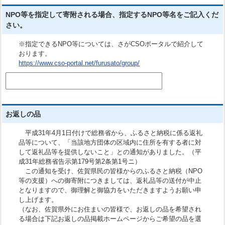
NPO等を指定して寄附される場合、指定するNPO等名をご記入くだ
さい。
※指定できるNPO等については、さがCSOポータルで紹介して
おります。
https://www.cso-portal.net/furusato/group/
お返しの品
平成31年4月1日付けで総務省から、ふるさと納税に係る返礼
品等について、「当該地方団体の区域内に住所を有する者に対
して返礼品等を提供しないこと」との通知がありました。（平
成31年総務省告示第179号第2条第1号ニ）
この通知を受け、佐賀県民の皆様からのふるさと納税（NPO
等の支援）への御寄附につきましては、返礼品等の送付が中止
となりますので、御理解と御協力をいただきますようお願い申
し上げます。
（なお、佐賀県外にお住まいの皆様で、お返しの品を希望され
る場合は下記お返しの品掲載ホームページからご希望の品を選