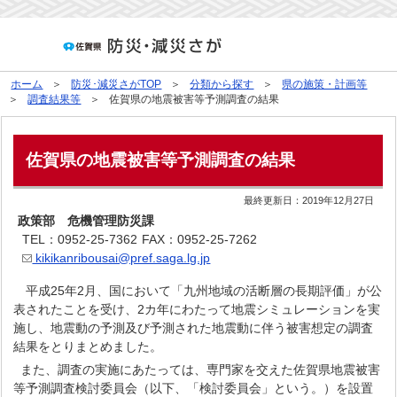
ホーム
防災･減災さがTOP
分類から探す
県の施策・計画等
調査結果等
佐賀県の地震被害等予測調査の結果
佐賀県の地震被害等予測調査の結果
最終更新日：
2019年12月27日
政策部 危機管理防災課
TEL：0952-25-7362
FAX：0952-25-7262
kikikanribousai@pref.saga.lg.jp
平成25年2月、国において「九州地域の活断層の長期評価」が公
表されたことを受け、2カ年にわたって地震シミュレーションを実
施し、地震動の予測及び予測された地震動に伴う被害想定の調査
結果をとりまとめました。
また、調査の実施にあたっては、専門家を交えた佐賀県地震被害
等予測調査検討委員会（以下、「検討委員会」という。）を設置