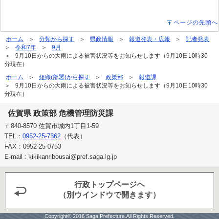
ページの先頭へ
ホーム
分類から探す
県政情報
報道発表・広報
記者発表
令和7年
9月
9月10日からの大雨による被害状況等をお知らせします（9月10日10時30
分現在）
ホーム
組織(部署)から探す
政策部
報道課
9月10日からの大雨による被害状況等をお知らせします（9月10日10時30
分現在）
佐賀県 政策部 危機管理防災課
〒840-8570 佐賀市城内1丁目1-59
TEL：
0952-25-7362
（代表）
FAX：0952-25-0753
E-mail : kikikanribousai@pref.saga.lg.jp
行政トップページヘ
（別ウインドウで開きます）
Copyright© 2016 Saga Prefecture.All Rights Reserved.