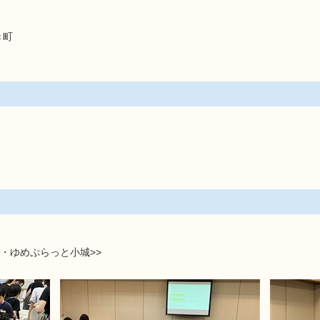
き町
・ゆめぷらっと小城>>