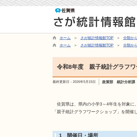
ホーム
さが統計情報館TOP
分類か
ホーム
さが統計情報館TOP
分類か
令和8年度 親子統計グラフワ
最終更新日：
2026年5月15日
政策部 統計分析課
佐賀県は、県内の小学3～4年生を対象に
「親子統計グラフワークショップ」を開催
1 開催日・場所