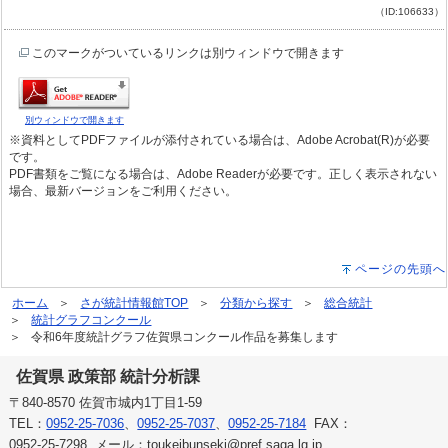
（ID:106633）
このマークがついているリンクは別ウィンドウで開きます
別ウィンドウで開きます
※資料としてPDFファイルが添付されている場合は、Adobe Acrobat(R)が必要
です。
PDF書類をご覧になる場合は、Adobe Readerが必要です。正しく表示されない
場合、最新バージョンをご利用ください。
ページの先頭へ
ホーム
さが統計情報館TOP
分類から探す
総合統計
統計グラフコンクール
令和6年度統計グラフ佐賀県コンクール作品を募集します
佐賀県 政策部 統計分析課
〒840-8570 佐賀市城内1丁目1-59
TEL：
0952-25-7036
、
0952-25-7037
、
0952-25-7184
FAX：
0952-25-7298 メール：toukeibunseki@pref.saga.lg.jp