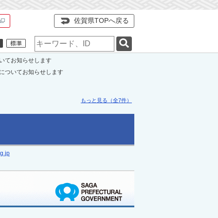
佐賀県TOPへ戻る
検
索
キ
いてお知らせします
ー
についてお知らせします
ワ
ー
ド
もっと見る（全7件）
g.jp