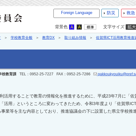
Foreign Language
防災
救急
背景色
文字サイズ
す
学校教育全般
教育DX
取り組み情報
佐賀県ICT活用教育推進
学校教育課
TEL：0952-25-7227
FAX：0952-25-7286
gakkoukyouiku@pref.sa
利活用することで教育の情報化を推進するために、平成23年7月に「佐
も「活用」というところに変わってきたため、令和3年度より「佐賀県IC
事業等を主な内容としており、推進協議会の下に設置した県立学校推