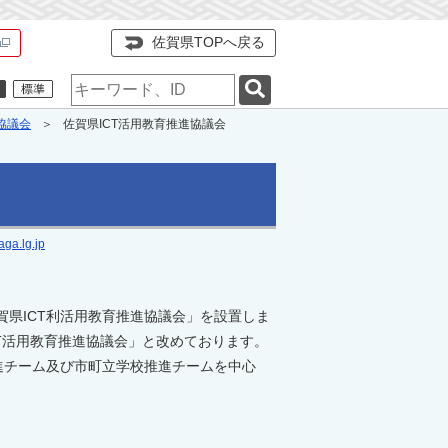
佐賀県TOPへ戻る
検
索
キ
協議会
佐賀県ICT活用教育推進協議会
ー
ワ
ー
ド
ga.lg.jp
賀県ICT利活用教育推進協議会」を設置しま
T活用教育推進協議会」と改めております。
進チーム及び市町立学校推進チームを中心