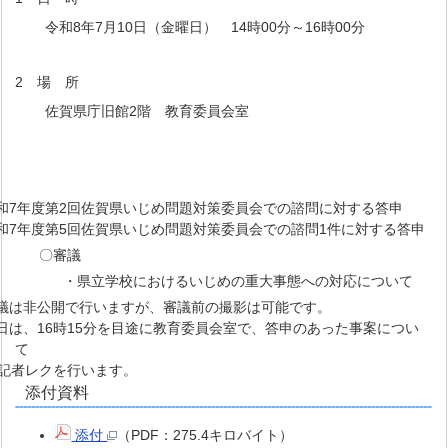
令和8年7月10日（金曜日） 14時00分～16時00分
2 場 所
佐賀県庁旧館2階 教育委員会室
和7年度第2回佐賀県いじめ問題対策委員会での諮問に対する答申
和7年度第5回佐賀県いじめ問題対策委員会での諮問1件に対する答申
〇審議
・県立学校におけるいじめの重大事態への対応について
議は非公開で行いますが、審議前の撮影は可能です。
日は、16時15分を目途に教育委員会室で、答申のあった事案につい
て
記者レクを行います。
添付資料
添付
（PDF：275.4キロバイト）