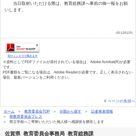
当日取材いただける際は、教育総務課へ事前の御一報をお願
いします。
（ID:120125）
別ウィンドウで開きます
※資料としてPDFファイルが添付されている場合は、Adobe Acrobat(R)が必要
です。
PDF書類をご覧になる場合は、Adobe Readerが必要です。正しく表示されない
場合、最新バージョンをご利用ください。
ページの先頭へ
ホーム
教育委員会TOP
分類から探す
記者発表情報
県教育委員会プレス
県立学校へご寄附いただいた個人様へ感謝状を贈呈します
佐賀県 教育委員会事務局 教育総務課