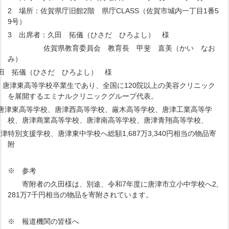
2 場所：佐賀県庁旧館2階 県庁CLASS（佐賀市城内一丁目1番5
9号）
3 出席者：久田 拓儀（ひさだ ひろよし） 様
佐賀県教育委員会 教育長 甲斐 直美（かい なお
み）
田 拓儀（ひさだ ひろよし） 様
等学校卒業生であり、全国に120院以上の美容クリニック
を展開するエミナルクリニックグループ代表。
：唐津東高等学校、唐津西高等学校、厳木高等学校、唐津工業高等学
校、唐津商業高等学校、唐津南高等学校、唐津青翔高等学校、
学校、唐津東中学校へ総額1,687万3,340円相当の物品寄
附
※ 参考
寄附者の久田様は、別途、令和7年度に唐津市立小中学校へ2,
281万7千円相当の物品を寄附されています。
※ 報道機関の皆様へ