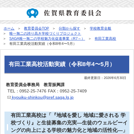
ホーム
教育委員会TOP
分類から探す
学校教育全般
唯一無二の誇り高き学校づくりプロジェクト
SAGA唯一無二の学校魅力化促進事業（R7～）
有田工業高校
有田工業高校活動実績（令和8年4〜5月）
有田工業高校活動実績（令和8年4〜5月）
最終更新日：
2026年6月30日
教育委員会事務局 教育振興課
TEL：0952-25-7476
FAX：0952-25-7409
kyouiku-shinkou@pref.saga.lg.jp
有田工業高校は「『地域を愛し 地域に愛される 学
校づくり』と生徒募集の充実―生徒のウェルビーイ
ングの向上による学校の魅力化と地域の活性化―」