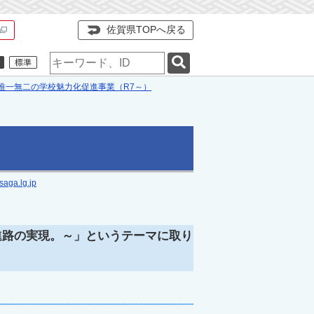
佐賀県TOPへ戻る
検
索
キ
A唯一無二の学校魅力化促進事業（R7～）
ー
ワ
ー
ド
aga.lg.jp
と進路の実現。～」というテーマに取り