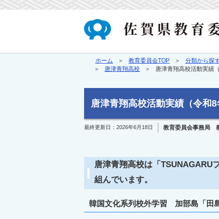
ホーム
教育委員会TOP
分類から探
唐津青翔高校
唐津青翔高校活動実績（
唐津青翔高校活動実績（令和8
最終更新日：
2026年6月18日
教育委員会事務局 
唐津青翔高校は「TSUNAGA
組んでいます。
韓国文化系列校外学習 加部島「田島