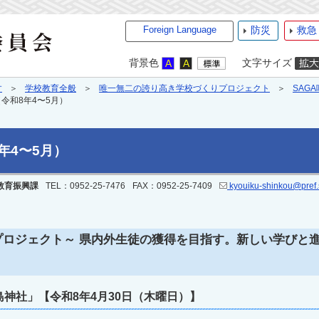
Foreign Language
防災
救急
背景色
文字サイズ
す
学校教育全般
唯一無二の誇り高き学校づくりプロジェクト
SAG
令和8年4〜5月）
年4〜5月）
教育振興課
TEL：0952-25-7476
FAX：0952-25-7409
kyouiku-shinkou@pref.s
RUプロジェクト～ 県内外生徒の獲得を目指す。新しい学び
神社」【令和8年4月30日（木曜日）】