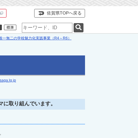
佐賀県TOPへ戻る
検
索
キ
A唯一無二の学校魅力化実践事業（R4～R6）
ー
ワ
ー
ド
aga.lg.jp
マに取り組んでいます。
た。