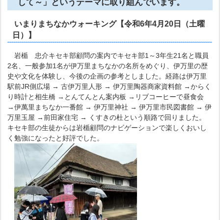
して～」というテーマに取り組んでいます。
いまりまちなかウォーキング【令和6年4月20日（土曜
日）】
岩楯 忠介キセキ部顧問の案内でキセキ部1～3年生21名と職員
2名、一般参加1名が伊万里まちなかの名所をめぐり、伊万里の歴
史や文化を体験し、今後の企画の参考としました。経路は伊万里
駅前JR側広場 → 古伊万里人形 → 伊万里陶器商家資料館 →からく
り時計と相生橋 →とんてんとん案内板 →リブコーヒーで昼食会
→伊萬里まちなか一番館 → 伊万里神社 → 伊万里市民図書館 → 伊
万里玉屋 →前田家住宅 → くすきの杜という順路で回りました。
キセキ部の生徒からは岩楯顧問のナビゲーションで楽しくおいし
く勉強になったと好評でした。