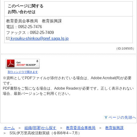
このページに関する
お問い合わせは
教育委員会事務局 教育振興課
電話：0952-25-7476
ファックス：0952-25-7409
kyouiku-shinkou@pref.saga.lg.jp
（ID:109505）
別ウィンドウで開きます
※資料としてPDFファイルが添付されている場合は、Adobe Acrobat(R)が必要
です。
PDF書類をご覧になる場合は、Adobe Readerが必要です。正しく表示されない
場合、最新バージョンをご利用ください。
ページの先頭へ
ホーム
組織(部署)から探す
教育委員会事務局
教育振興課
SSL伊万里高校活動実績（令和6年4～7月）