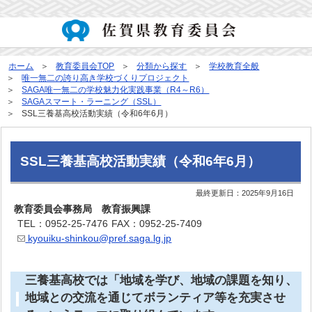
ホーム
教育委員会TOP
分類から探す
学校教育全般
唯一無二の誇り高き学校づくりプロジェクト
SAGA唯一無二の学校魅力化実践事業（R4～R6）
SAGAスマート・ラーニング（SSL）
SSL三養基高校活動実績（令和6年6月）
SSL三養基高校活動実績（令和6年6月）
最終更新日：
2025年9月16日
教育委員会事務局 教育振興課
TEL：0952-25-7476
FAX：0952-25-7409
kyouiku-shinkou@pref.saga.lg.jp
三養基高校では「地域を学び、地域の課題を知り、
地域との交流を通じてボランティア等を充実させ