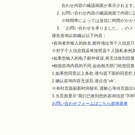
合わせ内容の確認画面が表示されます
お問い合わせ内容の確認画面で内容に
※時間帯によっては送信に時間がかか
「お問い合わせを承りました。」のメ
请在咨询以前确认以下内容：
•咨询者所输入的姓名,邮件地址等个人信息
※对于个人信息我县将按照县个人隐私条例
•如果您输入的电子邮件错误,将无法收到回复。此
•根据咨询内容的不同,会由相关部门给您回复
1.如果您同意以上条款,请勾选下面的同意栏,然
2.确认咨询内容无误后,请点击“ok”。
※有时页面刷新时间较长,请耐心等待页面出
3.当页面显示“我们已收到您的咨询信息”字
お問い合わせフォームはこちら咨询表单