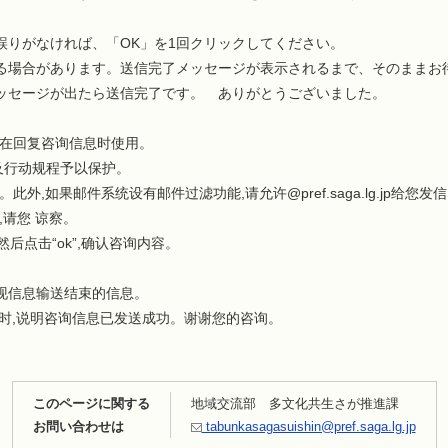
。
誤りがなければ、「OK」を1回クリックしてください。
る場合があります。送信完了メッセージが表示されるまで、そのままお
ッセージが出たら送信完了です。 ありがとうございました。
只在回复咨询信息时使用。
及行动规程予以保护。
外,如果邮件系统设有邮件过滤功能,请允许@pref.saga.lg.jp给您发
,请您 谅察。
后点击“ok”,确认咨询内容。
现信息输送结束的信息。
样时,说明咨询信息已发送成功。谢谢您的咨询。
このページに関する
地域交流部 多文化共生さが推進課
お問い合わせは
tabunkasagasuishin@pref.saga.lg.jp