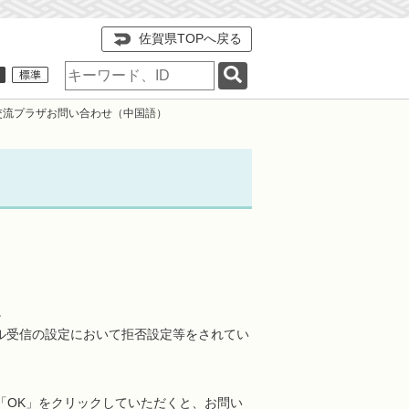
佐賀県TOPへ戻る
検
索
キ
交流プラザお問い合わせ（中国語）
ー
ワ
ー
ド
。
ール受信の設定において拒否設定等をされてい
「OK」をクリックしていただくと、お問い