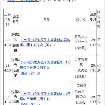
議員ごとの採決結果
（PDF：81キロバイト）
議
上程
議決
議案
決
年月
件名
提出者
年月
番号
種
日
日
類
決第2
県民ネッ
号
29.
九州電力玄海原子力発電所の再稼
29.
否
トワーク
4.13
働に関する決議（案）
4.13
決
決議
（3議員）
案
日本共産
決第3
九州電力玄海原子力発電所3、4号
党
号
29.
29.
否
機の再稼働に関する
4.13
一真の会
4.13
決
決議
決議（案）
案
（3議員）
自民党
自民党・
決第4
九州電力玄海原子力発電所3、4号
鄙の会
29.
号
29.
可
機の再稼働に関する
4.13
決議
4.13
決
壮三会
決議（案）