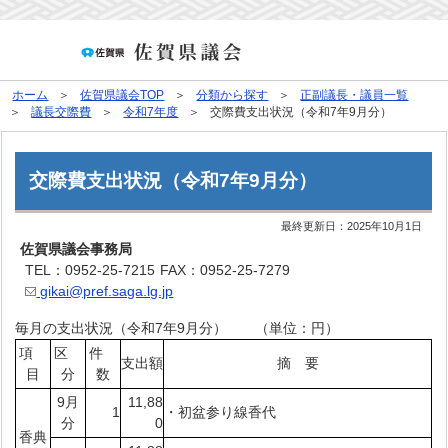
ホーム
佐賀県議会TOP
分類から探す
正副議長・議員一覧
議長交際費
令和7年度
交際費支出状況（令和7年9月分）
交際費支出状況（令和7年9月分）
最終更新日：
2025年10月1日
佐賀県議会事務局
TEL：0952-25-7215
FAX：0952-25-7279
gikai@pref.saga.lg.jp
毎月の支出状況（令和7年9月分） （単位：円）
項
区
件
支出額
摘 要
目
分
数
9月
11,88
1
・初盆参り線香代
分
0
香典