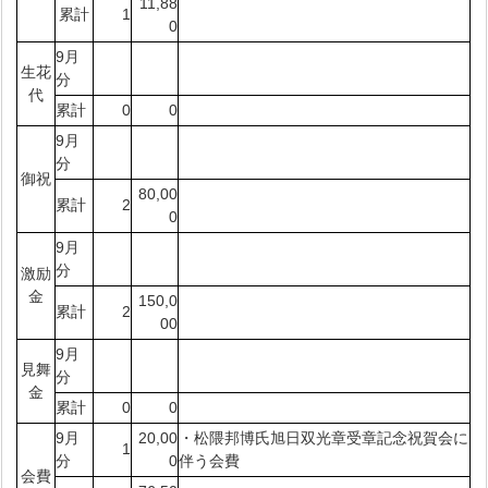
11,88
累計
1
0
9月
生花
分
代
累計
0
0
9月
分
御祝
80,00
累計
2
0
9月
分
激励
金
150,0
累計
2
00
9月
見舞
分
金
累計
0
0
9月
20,00
・松隈邦博氏旭日双光章受章記念祝賀会に
1
分
0
伴う会費
会費