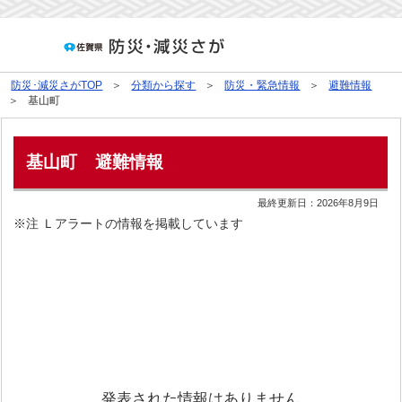
防災･減災さがTOP
分類から探す
防災・緊急情報
避難情報
基山町
基山町
避難情報
最終更新日：
2026年8月9日
※注 Ｌアラートの情報を掲載しています
発表された情報はありません