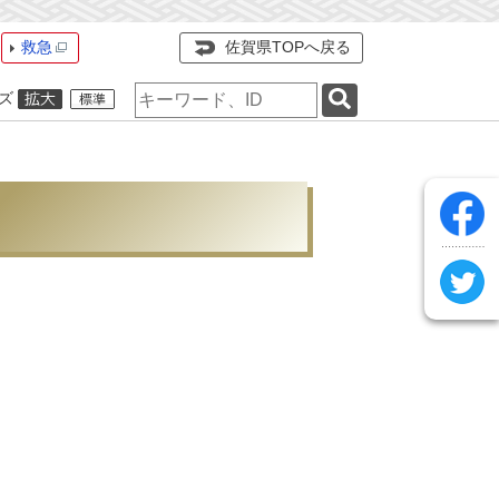
救急
佐賀県TOPへ戻る
検
ズ
索
キ
ー
ワ
ー
ド