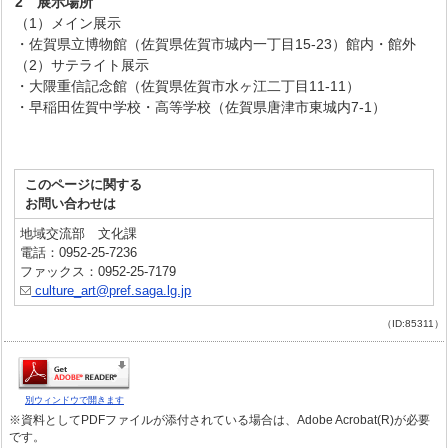
2 展示場所
（1）メイン展示
・佐賀県立博物館（佐賀県佐賀市城内一丁目15-23）館内・館外
（2）サテライト展示
・大隈重信記念館（佐賀県佐賀市水ヶ江二丁目11-11）
・早稲田佐賀中学校・高等学校（佐賀県唐津市東城内7-1）
このページに関する
お問い合わせは
地域交流部 文化課
電話：0952-25-7236
ファックス：0952-25-7179
culture_art@pref.saga.lg.jp
（ID:85311）
別ウィンドウで開きます
※資料としてPDFファイルが添付されている場合は、Adobe Acrobat(R)が必要
です。