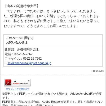
【山本内閣府特命大臣】
ですよね。そのためには、さっきおっしゃっていただきまし
た、総理も国の責任において対処するとおっしゃっておられます
ので、私どもはそれを背に受けまして臨んでまいりたいと思って
おりますので、どうぞよろしくお願いいたします。
このページに関する
お問い合わせは
政策部 危機管理防災課
電話：0952-25-7362
ファックス：0952-25-7262
kikikanribousai@pref.saga.lg.jp
（ID:54498）
別ウィンドウで開きます
※資料としてPDFファイルが添付されている場合は、Adobe Acrobat(R)が必要
です。
PDF書類をご覧になる場合は、Adobe Readerが必要です。正しく表示されない
場合、最新バージョンをご利用ください。