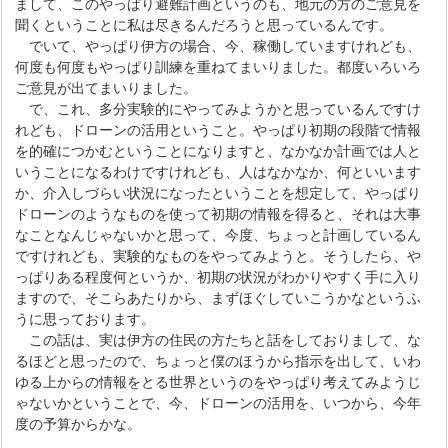
まして、このやっぱり避難計画というのも、地元の方のご意見を
聞くということに私は尽きるんだろうと思っているんです。
でいて、やっぱり伊方の場合、今、稼働していますけれども、
何度も何度もやっぱり訓練を重ねてまいりました。都度いろいろ
ご意見が出てまいりました。
で、これ、多分実験的にやってみようかと思っているんですけ
れども、ドローンの活用ということ。やっぱり初期の段階で情報
を的確につかむということになりますと、なかなか計画では人と
いうことになるわけですけれども、人はなかなか、何といいます
か、介入しづらい状況になったということを想定して、やっぱり
ドローンのようなものを使って初期の情報を得ると、それは大事
なことなんじゃないかと思って、今度、ちょっと計画しているん
ですけれども、実験的なものをやってみようと。そうしたら、や
っぱりある程度何というか、初期の状況がわかりやすく手に入り
ますので、そこらあたりから、まずほぐしていこうかなというふ
うに思っております。
この話は、実は伊方の住民の方たちと話をしておりまして、な
るほどと思ったので、ちょっと僕のほうから指示を出して、いわ
ゆる上からの情報をとる世界というのをやっぱり考えてみようじ
ゃないかということで、今、ドローンの活用を、いつから、今年
度の予算からかな。