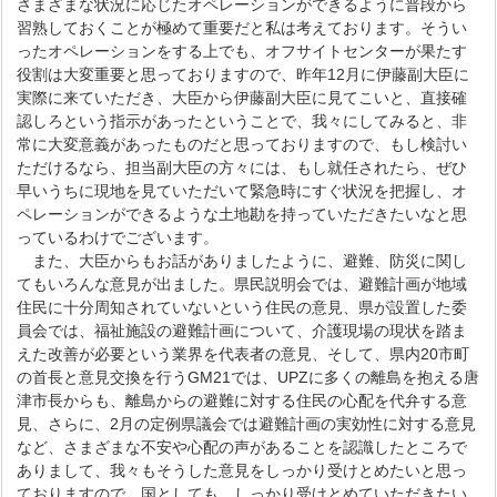
さまざまな状況に応じたオペレーションができるように普段から
習熟しておくことが極めて重要だと私は考えております。そうい
ったオペレーションをする上でも、オフサイトセンターが果たす
役割は大変重要と思っておりますので、昨年12月に伊藤副大臣に
実際に来ていただき、大臣から伊藤副大臣に見てこいと、直接確
認しろという指示があったということで、我々にしてみると、非
常に大変意義があったものだと思っておりますので、もし検討い
ただけるなら、担当副大臣の方々には、もし就任されたら、ぜひ
早いうちに現地を見ていただいて緊急時にすぐ状況を把握し、オ
ペレーションができるような土地勘を持っていただきたいなと思
っているわけでございます。
また、大臣からもお話がありましたように、避難、防災に関し
てもいろんな意見が出ました。県民説明会では、避難計画が地域
住民に十分周知されていないという住民の意見、県が設置した委
員会では、福祉施設の避難計画について、介護現場の現状を踏ま
えた改善が必要という業界を代表者の意見、そして、県内20市町
の首長と意見交換を行うGM21では、UPZに多くの離島を抱える唐
津市長からも、離島からの避難に対する住民の心配を代弁する意
見、さらに、2月の定例県議会では避難計画の実効性に対する意見
など、さまざまな不安や心配の声があることを認識したところで
ありまして、我々もそうした意見をしっかり受けとめたいと思っ
ておりますので、国としても、しっかり受けとめていただきたい