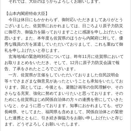
それでは、大臣のほうからよろしくお願いします。
【山本内閣府特命大臣】
今日は休日にもかかわらず、御対応いただきましてありがとう
ございました。佐賀県におかれましては、日ごろより原子力防災
に御尽力、御協力を賜っておりますことに感謝を申し上げたいと
思います。また、本年度も佐賀県のほうから内閣府に対して、優
秀な職員の方を派遣していただいておりまして、これも重ねて御
礼を申し上げたいと存じます。
玄海地域の緊急時対応については、昨年11月に佐賀県において
お取りまとめをいただき、そして、12月に原子力防災会議で報
告、了承をされたところでございます。
一方、佐賀県が主催をしていただいておりました住民説明会
等々でさまざまな御意見があったということも承知をいたしてお
ります。国としては、今後とも、避難計画等の住民理解や、その
さらなる充実、強化に努めてまいりたいと思っております。その
ためにも佐賀県はじめ関係自治体の方々の連携を密にしていきた
いなと、かように思っております。知事におかれましても、ぜひ
長崎県、そしてまた、福岡県も含めまして、関係自治体との緊密
した連携とともに、引き続き御協力をお願い申し上げたいと存じ
ます。どうぞよろしくお願いいたします。