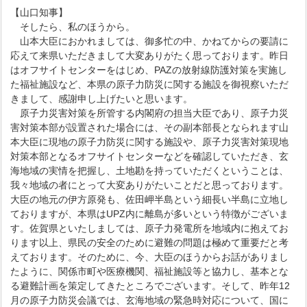
【山口知事】
そしたら、私のほうから。
山本大臣におかれましては、御多忙の中、かねてからの要請に
応えて来県いただきまして大変ありがたく思っております。昨日
はオフサイトセンターをはじめ、PAZの放射線防護対策を実施し
た福祉施設など、本県の原子力防災に関する施設を御視察いただ
きまして、感謝申し上げたいと思います。
原子力災害対策を所管する内閣府の担当大臣であり、原子力災
害対策本部が設置された場合には、その副本部長となられます山
本大臣に現地の原子力防災に関する施設や、原子力災害対策現地
対策本部となるオフサイトセンターなどを確認していただき、玄
海地域の実情を把握し、土地勘を持っていただくということは、
我々地域の者にとって大変ありがたいことだと思っております。
大臣の地元の伊方原発も、佐田岬半島という細長い半島に立地し
ておりますが、本県はUPZ内に離島が多いという特徴がございま
す。佐賀県といたしましては、原子力発電所を地域内に抱えてお
ります以上、県民の安全のために避難の問題は極めて重要だと考
えております。そのために、今、大臣のほうからお話がありまし
たように、関係市町や医療機関、福祉施設等と協力し、基本とな
る避難計画を策定してきたところでございます。そして、昨年12
月の原子力防災会議では、玄海地域の緊急時対応について、国に