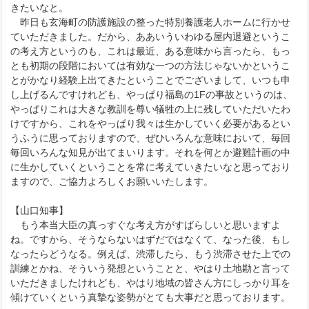
きたいなと。
昨日も玄海町の防護施設の整った特別養護老人ホームに行かせ
ていただきました。だから、ああいういわゆる屋内退避というこ
の考え方というのも、これは最近、ある意味から言ったら、もっ
とも初期の段階においては有効な一つの方法じゃないかというこ
とがかなり経験上出てきたということでございまして、いつも申
し上げるんですけれども、やっぱり福島の1Fの事故というのは、
やっぱりこれは大きな教訓を尊い犠牲の上に残していただいたわ
けですから、これをやっぱり我々は生かしていく必要があるとい
うふうに思っておりますので、ぜひいろんな意味において、毎回
毎回いろんな知見が出てまいります。それを何とか避難計画の中
に生かしていくということを常に考えていきたいなと思っており
ますので、ご協力よろしくお願いいたします。
【山口知事】
もう本当大臣の真っすぐな考え方がすばらしいと思いますよ
ね。ですから、そうならないはずだではなくて、なった後、もし
なったらどうなる。例えば、渋滞したら、もう渋滞させた上での
訓練とかね、そういう発想ということと、やはり土地勘と言って
いただきましたけれども、やはり地域の皆さん方にしっかり耳を
傾けていくという真摯な姿勢がとても大事だと思っております。