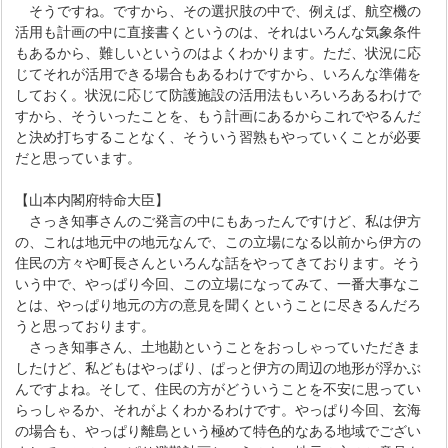
そうですね。ですから、その選択肢の中で、例えば、航空機の
活用も計画の中に直接書くというのは、それはいろんな気象条件
もあるから、難しいというのはよくわかります。ただ、状況に応
じてそれが活用できる場合もあるわけですから、いろんな準備を
しておく。状況に応じて防護施設の活用法もいろいろあるわけで
すから、そういったことを、もう計画にあるからこれでやるんだ
と決め打ちすることなく、そういう習熟もやっていくことが必要
だと思っています。
【山本内閣府特命大臣】
さっき知事さんのご発言の中にもあったんですけど、私は伊方
の、これは地元中の地元なんで、この立場になる以前から伊方の
住民の方々や町長さんといろんな話をやってきております。そう
いう中で、やっぱり今回、この立場になってみて、一番大事なこ
とは、やっぱり地元の方の意見を聞くということに尽きるんだろ
うと思っております。
さっき知事さん、土地勘ということをおっしゃっていただきま
したけど、私どもはやっぱり、ぱっと伊方の周辺の地形が浮かぶ
んですよね。そして、住民の方がどういうことを不安に思ってい
らっしゃるか、それがよくわかるわけです。やっぱり今回、玄海
の場合も、やっぱり離島という極めて特色的なある地域でござい