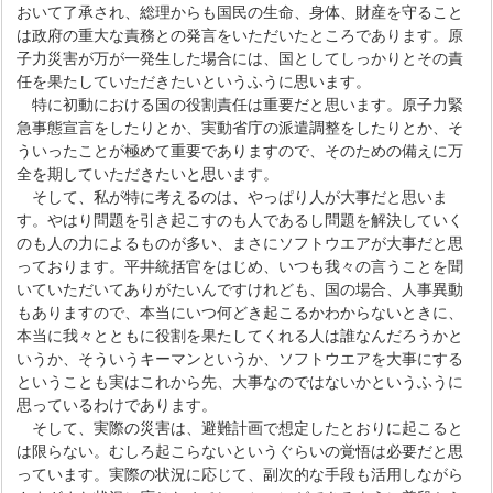
おいて了承され、総理からも国民の生命、身体、財産を守ること
は政府の重大な責務との発言をいただいたところであります。原
子力災害が万が一発生した場合には、国としてしっかりとその責
任を果たしていただきたいというふうに思います。
特に初動における国の役割責任は重要だと思います。原子力緊
急事態宣言をしたりとか、実動省庁の派遣調整をしたりとか、そ
ういったことが極めて重要でありますので、そのための備えに万
全を期していただきたいと思います。
そして、私が特に考えるのは、やっぱり人が大事だと思いま
す。やはり問題を引き起こすのも人であるし問題を解決していく
のも人の力によるものが多い、まさにソフトウエアが大事だと思
っております。平井統括官をはじめ、いつも我々の言うことを聞
いていただいてありがたいんですけれども、国の場合、人事異動
もありますので、本当にいつ何どき起こるかわからないときに、
本当に我々とともに役割を果たしてくれる人は誰なんだろうかと
いうか、そういうキーマンというか、ソフトウエアを大事にする
ということも実はこれから先、大事なのではないかというふうに
思っているわけであります。
そして、実際の災害は、避難計画で想定したとおりに起こると
は限らない。むしろ起こらないというぐらいの覚悟は必要だと思
っています。実際の状況に応じて、副次的な手段も活用しながら