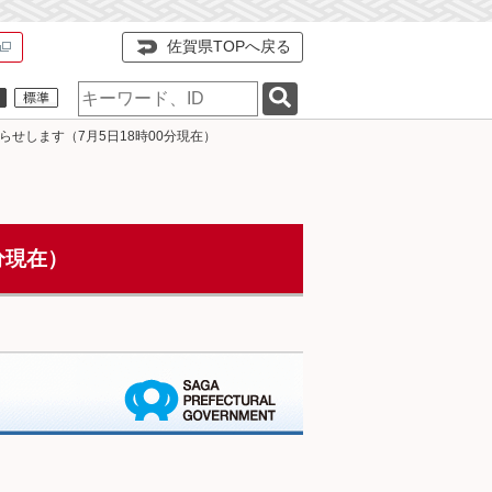
佐賀県TOPへ戻る
検
索
キ
せします（7月5日18時00分現在）
ー
ワ
ー
ド
分現在）