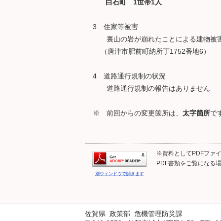
白石町 1世帯1人
3 住家等被害
裏山の岩が崩れたことによる建物被害
（唐津市肥前町納所丁1752番地6）
4 道路通行規制の状況
道路通行規制の報告はありません
※ 前回からの変更箇所は、
太字箇所
で
※資料としてPDFファイル
PDF書類をご覧になる場
別ウィンドウで開きます
佐賀県 政策部 危機管理防災課