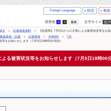
Foreign Language
防災
救急
背景色
文字サイズ
探す
記者発表資料
【佐賀県】7月5日からの大雨による被害状況等をお知ら
報道発表・広報
記者発表
令和8年
7月
等をお知らせします（7月5日18時00分現在）
による被害状況等をお知らせします（7月5日18時00